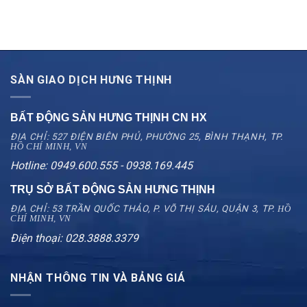
SÀN GIAO DỊCH HƯNG THỊNH
BẤT ĐỘNG SẢN HƯNG THỊNH CN
HX
ĐỊA CHỈ: 527 ĐIỆN BIÊN PHỦ, PHƯỜNG 25, BÌNH THẠNH, TP.
HỒ CHÍ MINH, VN
Hotline: 0949.600.555 - 0938.169.445
TRỤ SỞ BẤT ĐỘNG SẢN HƯNG THỊNH
ĐỊA CHỈ: 53 TRẦN QUỐC THẢO, P. VÕ THỊ SÁU, QUẬN 3, TP.
HỒ
CHÍ MINH, VN
Điện thoại: 028.3888.3379
NHẬN THÔNG TIN VÀ BẢNG GIÁ