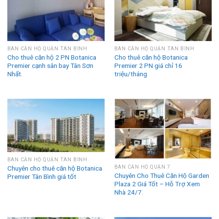
BÁN CĂN HỘ QUẬN TÂN BÌNH
BÁN CĂN HỘ QUẬN TÂN BÌNH
Cho thuê căn hộ 2 PN Botanica
Cho thuê căn hộ Botanica
Premier cạnh sân bay Tân Sơn
Premier 2 PN giá chỉ 16
Nhất.
triệu/tháng
BÁN CĂN HỘ QUẬN TÂN BÌNH
Chuyên cho thuê căn hộ Botanica
BÁN CĂN HỘ QUẬN 7
Chuyên Cho Thuê Căn Hộ Garden
Premier Tân Bình giá tốt
Plaza 2 Giá Tốt – Hỗ Trợ Xem
Nhà 24/7.