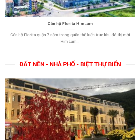
Căn hộ Florita HimLam
Căn hộ Florita quận 7 nằm trong quần thể kiến trúc khu đô thị mới
Him Lam...
ĐẤT NỀN - NHÀ PHỐ - BIỆT THỰ BIỂN