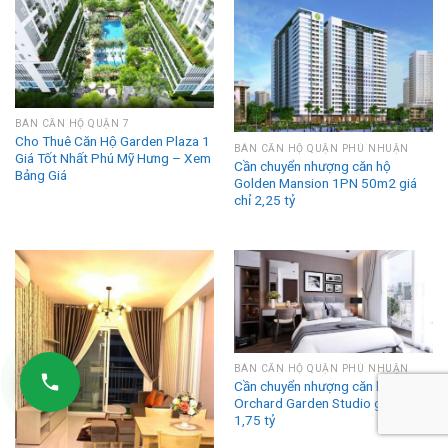
BÁN CĂN HỘ QUẬN 7
Cho Thuê Căn Hộ Garden Plaza 1
BÁN CĂN HỘ QUẬN PHÚ NHUẬN
Giá Tốt Nhất Phú Mỹ Hưng – Xem
Cần chuyển nhượng căn hộ
Bảng Giá
Golden Mansion 1PN 50m2 giá
chỉ 2,25 tỷ
BÁN CĂN HỘ QUẬN PHÚ NHUẬN
Cần chuyển nhượng căn hộ
Orchard Garden Studio giá chỉ từ
1,75 tỷ