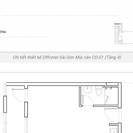
Chi tiết thiết kế Offcetel Sài Gòn Mia căn CO-01 (Tầng 4)