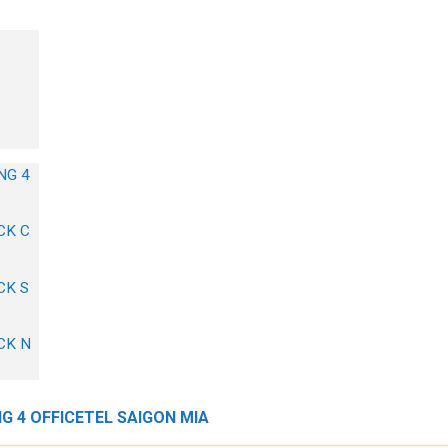
NG 4
CK C
CK S
OCK N
 4 OFFICETEL SAIGON MIA