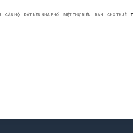
Ủ
CĂN HỘ
ĐẤT NỀN NHÀ PHỐ
BIỆT THỰ BIỂN
BÁN
CHO THUÊ
T