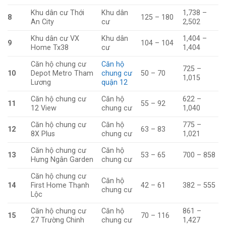
Khu dân cư Thới
Khu dân
1,738 –
8
125 – 180
An City
cư
2,502
Khu dân cư VX
Khu dân
1,404 –
9
104 – 104
Home Tx38
cư
1,404
Căn hộ chung cư
Căn hộ
725 –
10
Depot Metro Tham
chung cư
50 – 70
1,015
Lương
quận 12
Căn hộ chung cư
Căn hộ
622 –
11
55 – 92
12 View
chung cư
1,040
Căn hộ chung cư
Căn hộ
775 –
12
63 – 83
8X Plus
chung cư
1,021
Căn hộ chung cư
Căn hộ
13
53 – 65
700 – 858
Hưng Ngân Garden
chung cư
Căn hộ chung cư
Căn hộ
14
First Home Thạnh
42 – 61
382 – 555
chung cư
Lộc
Căn hộ chung cư
Căn hộ
861 –
15
70 – 116
27 Trường Chinh
chung cư
1,427