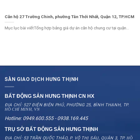
Căn hộ 27 Trường Chinh, phường Tân Thới Nhất, Quận 12, TP.HCM
Mục lục bài viếtTổng hợp bảng giá dự án căn hộ chung cư tại quận...
SÀN GIAO DỊCH HƯNG THỊNH
BẤT ĐỘNG SẢN HƯNG THỊNH CN
HX
ĐỊA CHỈ: 527 ĐIỆN BIÊN PHỦ, PHƯỜNG 25, BÌNH THẠNH, TP.
HỒ CHÍ MINH, VN
Hotline: 0949.600.555 - 0938.169.445
TRỤ SỞ BẤT ĐỘNG SẢN HƯNG THỊNH
ĐỊA CHỈ: 53 TRẦN QUỐC THẢO, P. VÕ THỊ SÁU, QUẬN 3, TP.
HỒ