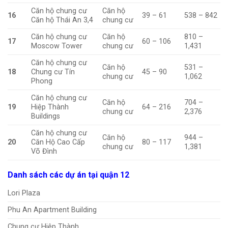
Căn hộ chung cư
Căn hộ
16
39 – 61
538 – 842
Căn hộ Thái An 3,4
chung cư
Căn hộ chung cư
Căn hộ
810 –
17
60 – 106
Moscow Tower
chung cư
1,431
Căn hộ chung cư
Căn hộ
531 –
18
Chung cư Tín
45 – 90
chung cư
1,062
Phong
Căn hộ chung cư
Căn hộ
704 –
19
Hiệp Thành
64 – 216
chung cư
2,376
Buildings
Căn hộ chung cư
Căn hộ
944 –
20
Căn Hộ Cao Cấp
80 – 117
chung cư
1,381
Võ Đình
Danh sách các dự án tại quận 12
Lori Plaza
Phu An Apartment Building
Chung cư Hiệp Thành