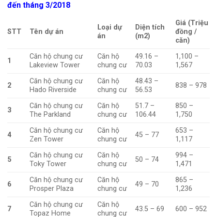
đến tháng 3/2018
Giá (Triệu
Loại dự
Diện tích
STT
Tên dự án
đồng /
án
(m2)
căn)
Căn hộ chung cư
Căn hộ
49.16 –
1,100 –
1
Lakeview Tower
chung cư
70.03
1,567
Căn hộ chung cư
Căn hộ
48.43 –
2
838 – 978
Hado Riverside
chung cư
56.53
Căn hộ chung cư
Căn hộ
51.7 –
850 –
3
The Parkland
chung cư
106.44
1,750
Căn hộ chung cư
Căn hộ
653 –
4
45 – 77
Zen Tower
chung cư
1,117
Căn hộ chung cư
Căn hộ
994 –
5
50 – 74
Toky Tower
chung cư
1,471
Căn hộ chung cư
Căn hộ
865 –
6
49 – 70
Prosper Plaza
chung cư
1,236
Căn hộ chung cư
Căn hộ
7
43.5 – 69
600 – 952
Topaz Home
chung cư