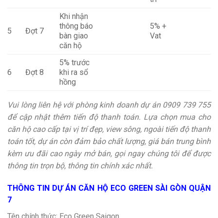
Khi nhận
thông báo
5% +
5
Đợt 7
bàn giao
Vat
căn hộ
5% trước
6
Đợt 8
khi ra sổ
hồng
Vui lòng liên hệ với phòng kinh doanh dự án 0909 739 755
để cập nhật thêm tiến độ thanh toán. Lựa chọn mua cho
căn hộ cao cấp tại vị trí đẹp, view sông, ngoài tiến độ thanh
toán tốt, dự án còn đảm bảo chất lượng, giá bán trung bình
kèm ưu đãi cao ngày mở bán, gọi ngay chúng tôi để được
thông tin trọn bộ, thông tin chính xác nhất.
THÔNG TIN DỰ ÁN CĂN HỘ ECO GREEN SÀI GÒN QUẬN
7
Tên chính thức: Eco Green Saigon