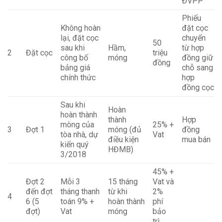
ĐVPP
Phiếu
Không hoàn
đặt cọc
lại, đặt cọc
chuyển
50
sau khi
Hầm,
từ hợp
2
Đặt cọc
triệu
công bố
móng
đồng giữ
đồng
bảng giá
chỗ sang
chính thức
hợp
đồng cọc
Sau khi
Hoàn
hoàn thành
thành
Hợp
mòng của
25% +
3
Đợt 1
móng (đủ
đồng
tòa nhà, dự
Vat
điều kiện
mua bán
kiến quý
HĐMB)
3/2018
45% +
Đợt 2
Mỗi 3
15 tháng
Vat và
đến đợt
tháng thanh
từ khi
2%
4
6 (5
toán 9% +
hoàn thành
phí
đợt)
Vat
móng
bảo
trì