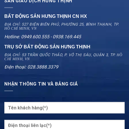
SÀN GIAO DỊCH HƯNG THỊNH
BẤT ĐỘNG SẢN HƯNG THỊNH CN
HX
ĐỊA CHỈ: 527 ĐIỆN BIÊN PHỦ, PHƯỜNG 25, BÌNH THẠNH, TP.
HỒ CHÍ MINH, VN
Hotline: 0949.600.555 - 0938.169.445
TRỤ SỞ BẤT ĐỘNG SẢN HƯNG THỊNH
ĐỊA CHỈ: 53 TRẦN QUỐC THẢO, P. VÕ THỊ SÁU, QUẬN 3, TP.
HỒ
CHÍ MINH, VN
Điện thoại: 028.3888.3379
NHẬN THÔNG TIN VÀ BẢNG GIÁ