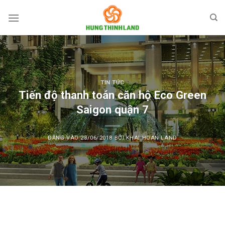
Bỏ
qua
nội
dung
TIN TỨC
Tiến độ thanh toán căn hộ Eco Green
Saigon quận 7
ĐĂNG VÀO
23/06/2018
BỞI
KHAI HOAN LAND