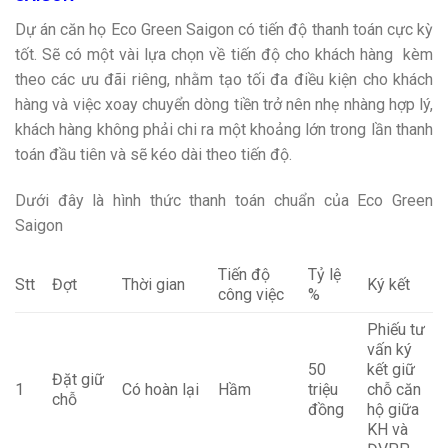
Dự án căn họ Eco Green Saigon có tiến độ thanh toán cực kỳ
tốt. Sẽ có một vài lựa chọn về tiến độ cho khách hàng kèm
theo các ưu đãi riêng, nhằm tạo tối đa điều kiện cho khách
hàng và việc xoay chuyển dòng tiền trở nên nhẹ nhàng hợp lý,
khách hàng không phải chi ra một khoảng lớn trong lần thanh
toán đầu tiên và sẽ kéo dài theo tiến độ.
Dưới đây là hình thức thanh toán chuẩn của Eco Green
Saigon
Tiến độ
Tỷ lệ
Stt
Đợt
Thời gian
Ký kết
công việc
%
Phiếu tư
vấn ký
50
kết giữ
Đặt giữ
1
Có hoàn lại
Hầm
triệu
chỗ căn
chỗ
đồng
hộ giữa
KH và