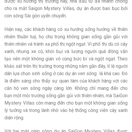
được xu hướng thị trường này, nhà đầu tư đã nhanh chóng
cho ra mắt Saigon Mystery Villas, dự án được bao bọc bởi
con sông Sài gòn uyển chuyển.
Hiện nay, các khách hàng có xu hướng sống hướng về thiên
nhiên thuần tuý, họ chú trọng không gian sống gần gũi với
thiên nhiên và tránh xa phố thị ngột ngạt. Vì phố thị dù có cây
xanh, nhưng xe cộ, khói bụi và lượng người quá đông vẫn
tạo nên một không gian vô cùng bức bí và ngột ngạt. Theo
khảo sát trên thị trường trong những năm gần đây, tỉ lệ người
dân lựa chọn sinh sống ở các dự án ven sông là khá cao. Đó
là điểm sáng cho thấy sự quan tâm của khách hàng với các
căn hộ ven sông ngày càng lớn. Không chỉ mang đến cho
bạn một môi trường sống gần gũi với thiên nhiên, mà SaiGon
Mystery Villas còn mang đến cho bạn một không gian sống
lý tưởng và trong lành nhờ vào hệ thống công viên cây xanh
diện rộng.
Với hai mặt gáip sông dự án SaiGon Mystery Villas được