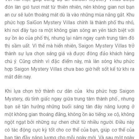
đón làn gió tươi mát từ thiên nhiên, nên không gian nơi bạn
an cư sẽ luôn thoáng mát dù là vào những mùa nắng gắt. Khu
phức hợp SaiGon Mystery Villas chính là thành phố thu nhỏ,
khi nơi đây tạo ra một không gian sông an yên tách biệt với
sự ồn ào của phố thị, nhưng lại nằm ngay cạnh trung tâm đô
thị sầm uất. Vì thế mà hiển nhiên, Saigon Mystery Villas trở
thành sự lựa chọn sáng giá và được đông đảo khách hàng
chú ý. Cũng chính vì đặc điểm này, mà làn sóng khu phức
hợp Saigon Mystery Villas chưa bao giờ hết sốt kể từ khi ra
mắt đến nay.
Khi lựa chọn trở thành cư dân của khu phức hợp Saigon
Mystery, dù tỉnh giấc ngay giữa trung tâm thành phố , nhưng
bạn sẽ tận hưởng những buổi sáng tàn đây năng lượng ở
một không gian thoáng đãng, không ồn ào tiếng xe cộ, không
ngột ngạt bởi những sự chen chút từ nhiều người. Điều này
có tác động cực kỳ tốt cho cơ thể của bạn, giúp cơ thể của
bạn tàn đầy năng lượng cho mỗi ngày mới. Và sau một ngày