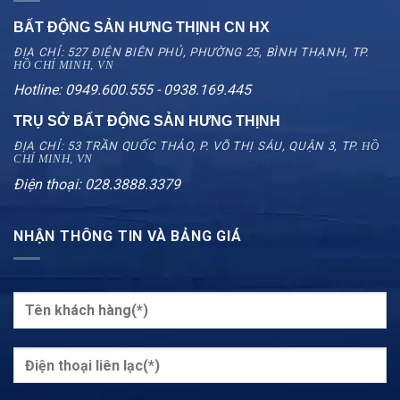
BẤT ĐỘNG SẢN HƯNG THỊNH CN
HX
ĐỊA CHỈ: 527 ĐIỆN BIÊN PHỦ, PHƯỜNG 25, BÌNH THẠNH, TP.
HỒ CHÍ MINH, VN
Hotline: 0949.600.555 - 0938.169.445
TRỤ SỞ BẤT ĐỘNG SẢN HƯNG THỊNH
ĐỊA CHỈ: 53 TRẦN QUỐC THẢO, P. VÕ THỊ SÁU, QUẬN 3, TP.
HỒ
CHÍ MINH, VN
Điện thoại: 028.3888.3379
NHẬN THÔNG TIN VÀ BẢNG GIÁ