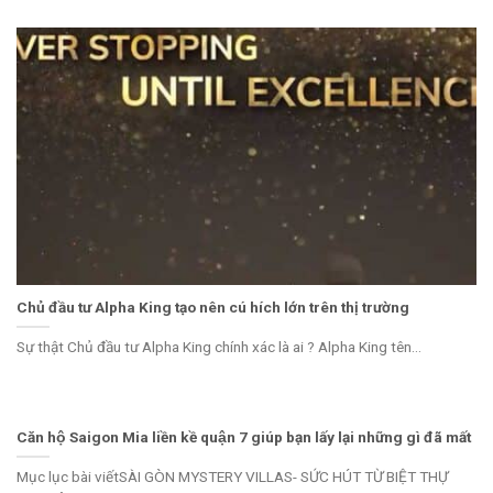
Chủ đầu tư Alpha King tạo nên cú hích lớn trên thị trường
Sự thật Chủ đầu tư Alpha King chính xác là ai ? Alpha King tên...
Căn hộ Saigon Mia liền kề quận 7 giúp bạn lấy lại những gì đã mất
Mục lục bài viếtSÀI GÒN MYSTERY VILLAS- SỨC HÚT TỪ BIỆT THỰ