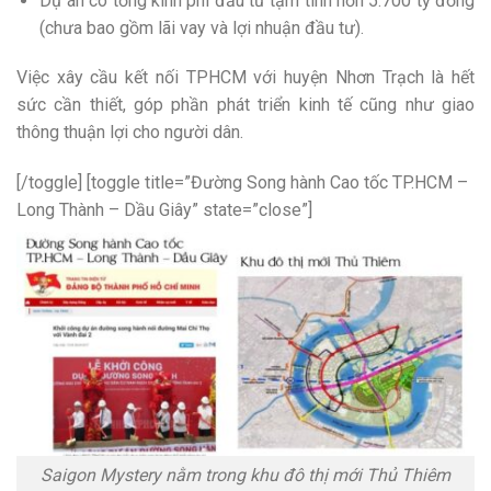
Dự án có tổng kinh phí đầu tư tạm tính hơn 5.700 tỷ đồng
(chưa bao gồm lãi vay và lợi nhuận đầu tư).
Việc xây cầu kết nối TPHCM với huyện Nhơn Trạch là hết
sức cần thiết, góp phần phát triển kinh tế cũng như giao
thông thuận lợi cho người dân.
[/toggle] [toggle title=”Đường Song hành Cao tốc TP.HCM –
Long Thành – Dầu Giây” state=”close”]
Saigon Mystery nằm trong khu đô thị mới Thủ Thiêm