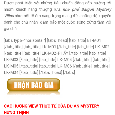
Được phát triển với những tiêu chuẩn đẳng cấp hướng tới
nhóm khách hàng thượng lưu,
nhà phố Saigon Mystery
Villas
như một tổ ấm sang trọng mang đến những đặc quyền
dành cho chủ nhân, đảm bảo một cuộc sống xứng tầm với
gia chủ.
[tabs type=”horizontal”] [tabs_head] [tab_title] BT-M01
[/tab_title] [tab_title] LK-M01 [/tab_title] [tab_title] LK-M02
[/tab_title] [tab_title] LK-M02-PHẨY [/tab_title] [tab_title]
LK-M03 [/tab_title] [tab_title] LK-M04 [/tab_title] [tab_title]
LK-M05 [/tab_title] [tab_title] LK-M06 [/tab_title] [tab_title]
LK-M34 [/tab_title] [/tabs_head] [/tabs]
CÁC HƯỚNG VIEW THỰC TẾ CỦA DỰ ÁN MYSTERY
HƯNG THỊNH