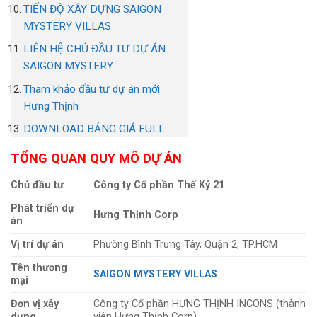
TIẾN ĐỘ XÂY DỰNG SAIGON
MYSTERY VILLAS
LIÊN HỆ CHỦ ĐẦU TƯ DỰ ÁN
SAIGON MYSTERY
Tham khảo đầu tư dự án mới
Hưng Thịnh
DOWNLOAD BẢNG GIÁ FULL
TỔNG QUAN QUY MÔ DỰ ÁN
Chủ đầu tư
Công ty Cổ phần Thế Kỷ 21
Phát triển dự
Hưng Thịnh Corp
án
Vị trí dự án
Phường Bình Trưng Tây, Quận 2, TP.HCM
Tên thương
SAIGON MYSTERY VILLAS
mại
Đơn vị xây
Công ty Cổ phần HƯNG THỊNH INCONS (thành
dựng
viên Hưng Thịnh Corp)