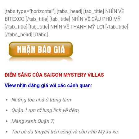
[tabs type=”horizontal”] [tabs_head] [tab_title] NHÌN VỀ
BITEXCO [/tab_title] [tab_title] NHÌN VỀ CẦU PHÚ MỸ
[/tab_title] [tab_title] NHÌN VỀ THẠNH MỸ LỢI [/tab_title]
[/tabs_head] [/tabs]
ĐIỂM SÁNG CỦA SAIGON MYSTERY VILLAS
View nhìn đáng giá với các cảnh quan:
Những tòa nhà ở trung tâm
Quận 1 rực rỡ lung linh về đêm,
Mảng xanh Quận 7,
Tàu bè du thuyền trên sông và cầu Phú Mỹ xa xa,