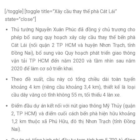
[/toggle] [toggle title=”Xây cầu thay thế phà Cát Lái”
state=”close”]
Thủ tướng Nguyễn Xuân Phúc đã đồng ý chủ trương cho
phép bổ sung quy hoạch xây cây cầu thay thế bến phà
Cát Lái (nối quận 2 TP HCM và huyện Nhơn Trạch, tỉnh
Đồng Nai), bổ sung vào Quy hoạch phát triển giao thông
vận tải TP HCM đến năm 2020 và tầm nhìn sau năm
2020 để làm cơ sở triển khai.
Theo đề xuất, cầu này có tổng chiều dài toàn tuyến
khoảng 4 km (riêng cầu khoảng 3,4 km), thiết kế là loại
cầu dây văng có tĩnh không 55 m, tối thiểu 4 làn xe.
Điểm đầu dự án kết nối với nút giao thông Mỹ Thủy (quận
2, TP HCM) và điểm cuối cách bến phà hiện hữu khoảng
1,2 km thuộc xã Phú Hữu, đô thị Nhơn Trạch (tỉnh Đồng
Nai).