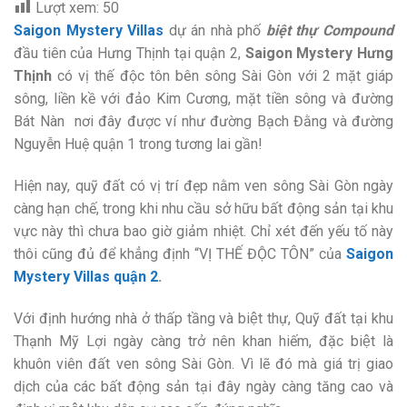
Lượt xem:
50
Saigon Mystery Villas
dự án nhà phố
biệt thự Compound
đầu tiên của Hưng Thịnh tại quận 2,
Saigon Mystery Hưng
Thịnh
có vị thế độc tôn bên sông Sài Gòn với 2 mặt giáp
sông, liền kề với đảo Kim Cương, mặt tiền sông và đường
Bát Nàn nơi đây được ví như đường Bạch Đằng và đường
Nguyễn Huệ quận 1 trong tương lai gần!
Hiện nay, quỹ đất có vị trí đẹp nằm ven sông Sài Gòn ngày
càng hạn chế, trong khi nhu cầu sở hữu bất động sản tại khu
vực này thì chưa bao giờ giảm nhiệt. Chỉ xét đến yếu tố này
thôi cũng đủ để khẳng định “VỊ THẾ ĐỘC TÔN” của
Saigon
Mystery Villas quận 2
.
Với định hướng nhà ở thấp tầng và biệt thự, Quỹ đất tại khu
Thạnh Mỹ Lợi ngày càng trở nên khan hiếm, đặc biệt là
khuôn viên đất ven sông Sài Gòn. Vì lẽ đó mà giá trị giao
dịch của các bất động sản tại đây ngày càng tăng cao và