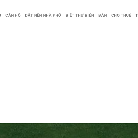
Ủ
CĂN HỘ
ĐẤT NỀN NHÀ PHỐ
BIỆT THỰ BIỂN
BÁN
CHO THUÊ
T