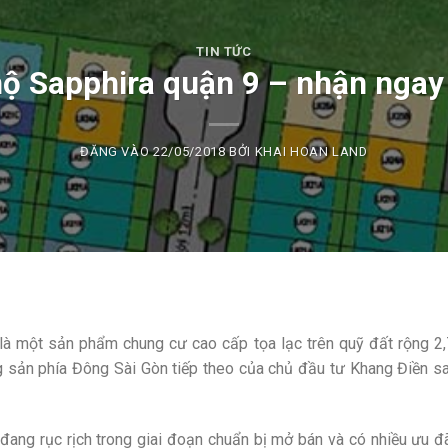
TIN TỨC
ộ Sapphira quận 9 – nhận ngay
ĐĂNG VÀO
22/05/2018
BỞI
KHAI HOAN LAND
là một sản phẩm chung cư cao cấp tọa lạc trên quỹ đất rộng 2,
g sản phía Đông Sài Gòn tiếp theo của chủ đầu tư Khang Điền sa
 đang rục rịch trong giai đoạn chuẩn bị mở bán và có nhiều ưu 