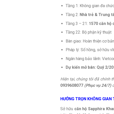
Tầng 1: Không gian đa chứ
Tầng 2:
Nhà trẻ & Trung 
Tầng 3 – 21:
1570 căn hộ 
Tầng 22: Bộ phận kỹ thuật
Bàn giao: Hoàn thiện cơ bả
Pháp lý: Sổ hồng, sở hữu v
Ngân hàng bảo lãnh: Vietc
Dự kiến mở bán:
Quý 2/20
Hiện tại, chúng tôi đã chính
0939608077
(Phục vụ 24/7)
HƯỞNG TRỌN KHÔNG GIAN T
Sở hữu
căn hộ Sapphira Kha