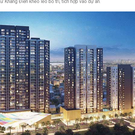
ư Khang Điền khéo léo bố trí, tích hợp vào dự án.