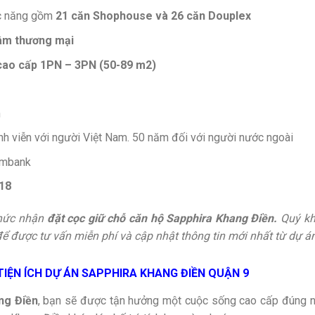
c năng gồm
21 căn Shophouse và 26 căn Douplex
tâm thương mại
cao cấp 1PN – 3PN (50-89 m2)
n
ĩnh viễn với người Việt Nam. 50 năm đối với người nước ngoài
ombank
18
 thức nhận
đặt cọc giữ chỗ căn hộ Sapphira Khang Điền.
Quý khá
để được tư vấn miễn phí và cập nhật thông tin mới nhất từ dự án
IỆN ÍCH DỰ ÁN SAPPHIRA KHANG ĐIỀN QUẬN 9
ng Điền
, bạn sẽ được tận hưởng một cuộc sống cao cấp đúng ngh