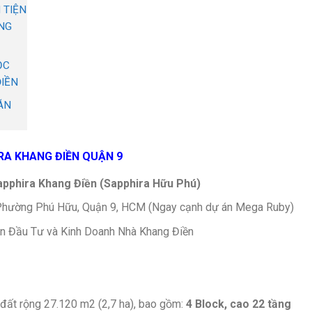
 TIỆN
NG
ỌC
IỀN
ÁN
RA KHANG ĐIỀN QUẬN 9
apphira Khang Điền (Sapphira Hữu Phú)
, Phường Phú Hữu, Quận 9, HCM (Ngay cạnh dự án Mega Ruby)
ần Đầu Tư và Kinh Doanh Nhà Khang Điền
đất rộng 27.120 m2 (2,7 ha), bao gồm:
4 Block, cao 22 tầng