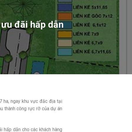
 ưu đãi hấp dẫn
7 ha, ngay khu vực đắc địa tại
u thành công rực rỡ của dự án
đãi hấp dẫn cho các khách hàng