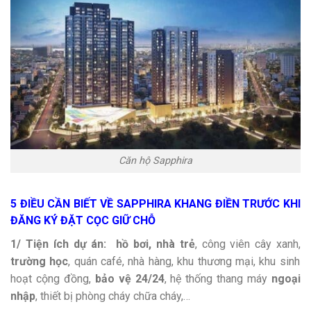
Căn hộ Sapphira
5 ĐIỀU CẦN BIẾT VỀ SAPPHIRA KHANG ĐIỀN TRƯỚC KHI
ĐĂNG KÝ ĐẶT CỌC GIỮ CHỖ
1/ Tiện ích dự án:
hồ bơi,
nhà trẻ
, công viên cây xanh,
trường học
, quán café, nhà hàng, khu thương mại, khu sinh
hoạt cộng đồng,
bảo vệ 24/24
, hệ thống thang máy
ngoại
nhập
, thiết bị phòng cháy chữa cháy,…