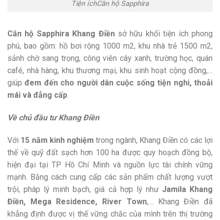
Tiện íchCăn hộ Sapphira
Căn hộ Sapphira Khang Điền
sở hữu khối tiện ích phong
phú, bao gồm:
hồ bơi rộng 1000 m2, khu nhà trẻ 1500 m2,
sảnh chờ sang trọng, công viên cây xanh, trường học, quán
café, nhà hàng, khu thương mại, khu sinh hoạt cộng đồng,…
giúp
đem đến cho người dân cuộc sống tiện nghi, thoải
mái và đẳng cấp
.
Về chủ đầu tư Khang Điền
Với
15 năm kinh nghiệm
trong ngành, Khang Điền có các lợi
thế về quỹ đất sạch hơn 100 ha được quy hoạch đồng bộ,
hiện đại tại TP Hồ Chí Minh và nguồn lực tài chính vững
mạnh. Bằng cách cung cấp các sản phẩm chất lượng vượt
trội, pháp lý minh bạch, giá cả hợp lý như
Jamila Khang
Điền, Mega Residence, River Town
,… Khang Điền đã
khẳng định được vị thế vững chắc của mình trên thị trường