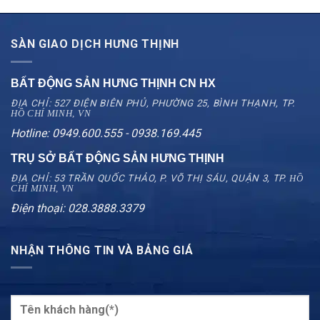
SÀN GIAO DỊCH HƯNG THỊNH
BẤT ĐỘNG SẢN HƯNG THỊNH CN
HX
ĐỊA CHỈ: 527 ĐIỆN BIÊN PHỦ, PHƯỜNG 25, BÌNH THẠNH, TP.
HỒ CHÍ MINH, VN
Hotline: 0949.600.555 - 0938.169.445
TRỤ SỞ BẤT ĐỘNG SẢN HƯNG THỊNH
ĐỊA CHỈ: 53 TRẦN QUỐC THẢO, P. VÕ THỊ SÁU, QUẬN 3, TP.
HỒ
CHÍ MINH, VN
Điện thoại: 028.3888.3379
NHẬN THÔNG TIN VÀ BẢNG GIÁ