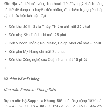
đắc địa
với kết nối vùng linh hoạt. Từ đây, quý khách hàng
có thể dễ dàng di chuyển đến những địa điểm trọng yếu, tiếp
cận nhiều tiện ích hiện đại:
Đến khu đô thị
Sala Thủy Thiêm
chỉ mất
20 phút
Đến
chợ
Bến Thành chỉ mất
25 phút
Đến Vincon Thảo điền, Metro, Co.op Mart chỉ mất
5 phút
Đến phú Mỹ Hưng chỉ mất 25 phút
Đến khu Công nghệ cao Quận 9 chỉ mất
15 phút
….
Về thiết kế mặt bằng
Nhà mẫu Sapphira Khang Điền
Dự án căn hộ Sapphira Khang Điền
có tổng cộng 1570 căn
hộ với diện tích 50 – 89 m2. Tất cả các căn hộ tại đây đều