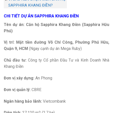
SAPPHIRA KHANG ĐIỀN?
CHI TIẾT DỰ ÁN SAPPHIRA KHANG ĐIỀN
Tên dự án: Căn hộ
Sapphira Khang Điền (Sapphira Hữu
Phú)
Vị trí:
Mặt tiền đường Võ Chí Công, Phường Phú Hữu,
Quận 9, HCM
(Ngay cạnh dự án Mega Ruby)
Chủ đầu tư:
Công ty Cổ phần Đầu Tư và Kinh Doanh Nhà
Khang Điền
Đơn vị xây dựng:
An Phong
Đơn vị quản lý:
CBRE
Ngân hàng bảo lãnh:
Vietcombank
Diện tích:
27.120 m2 (2,7 ha)