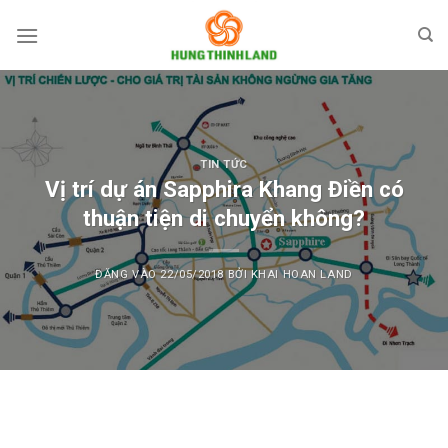
Bỏ
qua
nội
dung
TIN TỨC
Vị trí dự án Sapphira Khang Điền có
thuận tiện di chuyển không?
ĐĂNG VÀO
22/05/2018
BỞI
KHAI HOAN LAND