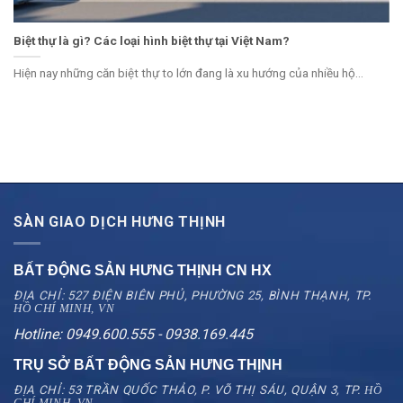
Biệt thự là gì? Các loại hình biệt thự tại Việt Nam?
Hiện nay những căn biệt thự to lớn đang là xu hướng của nhiều hộ...
SÀN GIAO DỊCH HƯNG THỊNH
BẤT ĐỘNG SẢN HƯNG THỊNH CN
HX
ĐỊA CHỈ: 527 ĐIỆN BIÊN PHỦ, PHƯỜNG 25, BÌNH THẠNH, TP.
HỒ CHÍ MINH, VN
Hotline: 0949.600.555 - 0938.169.445
TRỤ SỞ BẤT ĐỘNG SẢN HƯNG THỊNH
ĐỊA CHỈ: 53 TRẦN QUỐC THẢO, P. VÕ THỊ SÁU, QUẬN 3, TP.
HỒ
CHÍ MINH, VN