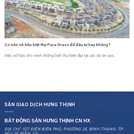
Có nên sở hữu biệt thự Para Draco để đầu tư hay không?
Việc sở hữu cho mình những biệt thự hiện đại tại các dự án cao...
SÀN GIAO DỊCH HƯNG THỊNH
BẤT ĐỘNG SẢN HƯNG THỊNH CN
HX
ĐỊA CHỈ: 527 ĐIỆN BIÊN PHỦ, PHƯỜNG 25, BÌNH THẠNH, TP.
HỒ CHÍ MINH, VN