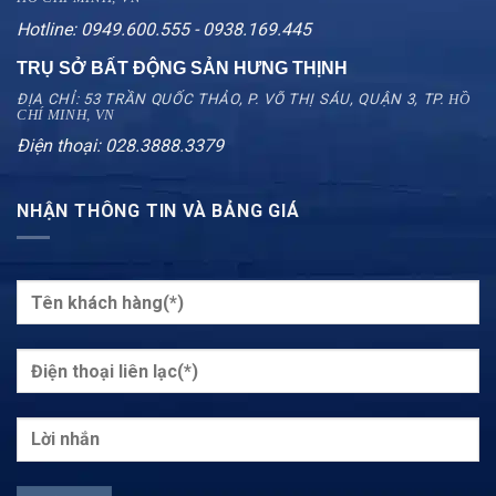
Hotline: 0949.600.555 - 0938.169.445
TRỤ SỞ BẤT ĐỘNG SẢN HƯNG THỊNH
ĐỊA CHỈ: 53 TRẦN QUỐC THẢO, P. VÕ THỊ SÁU, QUẬN 3, TP.
HỒ
CHÍ MINH, VN
Điện thoại: 028.3888.3379
NHẬN THÔNG TIN VÀ BẢNG GIÁ