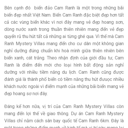
Bên cạnh đó biển đảo Cam Ranh là một trong những bãi
biển đẹp nhất Việt Nam. Biển Cam Ranh đặc biệt đẹp hơn tất
cả các vùng biển khác vì nơi đây mang vẻ đẹp hoang sơn,
dòng nước xanh trong thuần thiên nhiên mang đến vẻ đẹp
quyến rũ thu hút tất cả những ai từng ghé qua. Vì thế mà Cam
Ranh Mystery Villas mang đến cho cư dân một không gian
nghỉ dưỡng đúng chuẩn khi hoà mình giữa thiên nhiên bên
biển xanh, cát trắng. Theo nhận định của giới đầu tư, Cam
Ranh là điểm đến mới cho loại hình bất động sản nghỉ
dưỡng với nhiều tiềm năng du lịch. Cam Ranh cũng được
đánh giá là thành phố biển có tiềm năng thu hút đưuọc nhiều
khách nước ngoài vì điểm mạnh của những bãi biển mang vẻ
đẹp hoang sơ nơi đây.
Đáng kể hơn nữa, vị trí của Cam Ranh Mystery Villas còn
mang đến lợi thế về giao thông. Dự án Cam Ranh Mystery
Villas chỉ nằm cách sân bay quốc tế Cam Ranh 6km. Đây là
một trong những điểm mạnh về kinh tế mà vị trí này mang lại