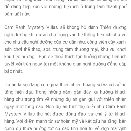
dễ dàng tiếp xúc với những tiện ích ở trung tâm thành phố
sầm uất này.
Cam Ranh Mystery Villas sẽ không hổ danh Thiên đường
nghĩ dưỡng khi dự án chú trọng vào hệ thống tiện ích phụ vụ
cho nhu cầu nghỉ dưỡng của cư dân như: công viên cây xanh,
sân chơi thể thao, spa, trung tâm thương mại, khu vui chơi,
khu tiệc nướng… Bạn sẽ thoả thích tận hưởng những tiện ích
tuyệt vời trên ngay tại một không gian nghỉ dưỡng đẳng cấp
bậc nhất.
Dự án là sự đang xen giữa thiên nhiên hoang sơ và cơ sở hạ
tầng hiện đại. Trong những năm gần đây, xu hướng khách
hàng chú trọng tìm về những dự án gần gũi với thiên nhiên
ngày một tăng cao. Nên dự án biệt thự biển như Cam Ranh
Mystery Villas thu hút được đông đảo sự chú ý từ khách
hàng. Với điểm mạnh từ sự hoàn mỹ về kết cấu hạ tầng, bên
cạnh sự thừa hưởng tất cả các tinh hoa từ vẻ đẹp mà vịnh