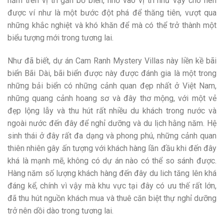
nằm trên vị trí gần bờ biển, nhờ vào vị trí như vậy cho nên
được ví như là một bước đột phá để thăng tiên, vượt qua
những khắc nghiệt và khó khăn để mà có thể trở thành một
biểu tượng mới trong tương lai.
Như đã biết, dự án Cam Ranh Mystery Villas này liền kề bãi
biển Bãi Dài, bãi biển được này được đánh gia là một trong
những bải biển có những cảnh quan đẹp nhất ở Việt Nam,
những quang cảnh hoang sơ và đây thơ mộng, với một vẻ
đẹp lộng lẫy và thu hút rất nhiều du khách trong nước và
ngoài nước đến đây để nghỉ dưỡng và du lịch hằng năm. Hệ
sinh thái ở đây rất đa dạng và phong phú, những cảnh quan
thiên nhiên gây ấn tượng với khách hàng lần đầu khi đến đây
khá là mạnh mẽ, không có dự án nào có thể so sánh được.
Hàng năm số lượng khách hàng đến đây du lich tăng lên khá
đáng kể, chính vì vậy mà khu vực tại đây có ưu thế rất lớn,
đã thu hút nguồn khách mua và thuê căn biệt thự nghỉ dưỡng
trở nên dồi dào trong tương lai.