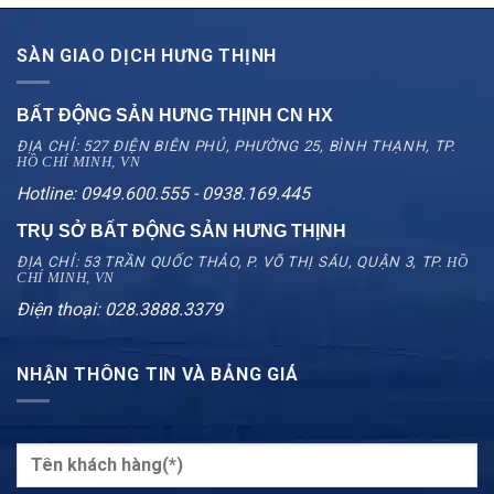
SÀN GIAO DỊCH HƯNG THỊNH
BẤT ĐỘNG SẢN HƯNG THỊNH CN
HX
ĐỊA CHỈ: 527 ĐIỆN BIÊN PHỦ, PHƯỜNG 25, BÌNH THẠNH, TP.
HỒ CHÍ MINH, VN
Hotline: 0949.600.555 - 0938.169.445
TRỤ SỞ BẤT ĐỘNG SẢN HƯNG THỊNH
ĐỊA CHỈ: 53 TRẦN QUỐC THẢO, P. VÕ THỊ SÁU, QUẬN 3, TP.
HỒ
CHÍ MINH, VN
Điện thoại: 028.3888.3379
NHẬN THÔNG TIN VÀ BẢNG GIÁ