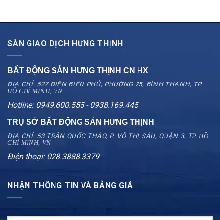
SÀN GIAO DỊCH HƯNG THỊNH
BẤT ĐỘNG SẢN HƯNG THỊNH CN
HX
ĐỊA CHỈ: 527 ĐIỆN BIÊN PHỦ, PHƯỜNG 25, BÌNH THẠNH, TP.
HỒ CHÍ MINH, VN
Hotline: 0949.600.555 - 0938.169.445
TRỤ SỞ BẤT ĐỘNG SẢN HƯNG THỊNH
ĐỊA CHỈ: 53 TRẦN QUỐC THẢO, P. VÕ THỊ SÁU, QUẬN 3, TP.
HỒ
CHÍ MINH, VN
Điện thoại: 028.3888.3379
NHẬN THÔNG TIN VÀ BẢNG GIÁ