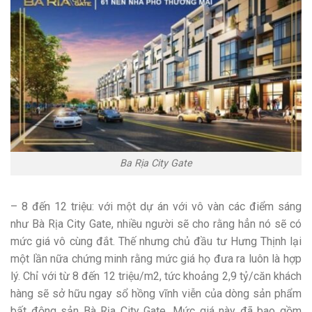
Ba Rịa City Gate
– 8 đến 12 triệu: với một dự án với vô vàn các điểm sáng
như Bà Rịa City Gate, nhiều người sẽ cho rằng hẳn nó sẽ có
mức giá vô cùng đắt. Thế nhưng chủ đầu tư Hưng Thịnh lại
một lần nữa chứng minh rằng mức giá họ đưa ra luôn là hợp
lý. Chỉ với từ 8 đến 12 triệu/m2, tức khoảng 2,9 tỷ/căn khách
hàng sẽ sở hữu ngay sổ hồng vĩnh viễn của dòng sản phẩm
bất động sản Bà Rịa City Gate. Mức giá này đã bao gồm