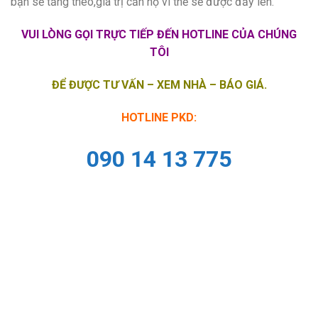
bạn sẽ tăng theo,giá trị căn hộ vì thế sẽ được đẩy lên.
VUI LÒNG GỌI TRỰC TIẾP ĐẾN HOTLINE CỦA CHÚNG
TÔI
ĐỂ ĐƯỢC TƯ VẤN – XEM NHÀ – BÁO GIÁ.
HOTLINE PKD:
090 14 13 775