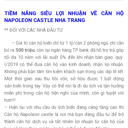
TIỀM NĂNG SIÊU LỢI NHUẬN VỀ CĂN HỘ
NAPOLEON CASTLE NHA TRANG
** ĐỐI VỚI CÁC NHÀ ĐẦU TƯ.
– Giá trị căn hộ biển chỉ từ 1 tỷ/căn 2 phòng ngủ chỉ cần
bỏ ra
500 triệu
, còn lại ngân hàng TP bank đã hỗ trợ trả góp
tối đa 10 năm với lãi suất 0% đến khi nhận bàn giao. quý
I/2019 có thể đưa căn hộ vào kinh doanh, nhận lợi nhuận.
Không phải bận tâm tìm kiếm khách sạn trong các dịp lễ tết.
Một thời gian sau thu hồi vốn, sở hữu được 1 bất động
sản biển trong tay. Vậy có thể nói là đi du lịch và tận hưởng
miễn phí trong căn hộ tiện nghi của mình, còn gì tuyệt vời
hơn!!!
– Hiện tại với nhu cầu du lịch biển đang càng tăng cao thì
Căn hộ Napoleon castle là nơi mà bạn đáng đầu tư để trở
thành căn hộ dịch vụ và tất nhiên lợi nhuận từ căn hộ của