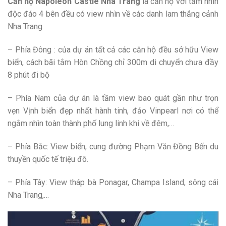
Căn hộ Napoleon Castle Nha Trang
là căn hộ với tầm nhìn
độc đáo 4 bên đều có view nhìn về các danh lam thắng cảnh
Nha Trang
– Phía Đông : của dự án tất cả các căn hộ đều sở hữu View
biển, cách bãi tắm Hòn Chồng chỉ 300m di chuyển chưa đầy
8 phút đi bộ
– Phía Nam của dự án là tầm view bao quát gần như trọn
vẹn Vịnh biển đẹp nhất hành tinh, đảo Vinpearl nơi có thể
ngắm nhìn toàn thành phố lung linh khi về đêm,…
– Phía Bắc: View biển, cung đường Phạm Văn Đồng Bến du
thuyền quốc tế triệu đô.
– Phía Tây: View tháp bà Ponagar, Champa Island, sông cái
Nha Trang,…