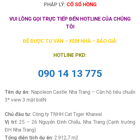
PHÁP LÝ:
CÓ SỔ HỒNG
VUI LÒNG GỌI TRỰC TIẾP ĐẾN HOTLINE CỦA CHÚNG
TÔI
ĐỂ ĐƯỢC TƯ VẤN – XEM NHÀ – BÁO GIÁ.
HOTLINE PKD:
090 14 13 775
Tên dự án:
Napoleon Castle Nha Trang – Căn hộ tiêu chuẩn
3* view 3 mặt biểN
Chủ đầu tư:
Công ty TNHH Cat Tiger Khareal
Vị trí:
25 – 26 Nguyễn Đình Chiểu, Nha Trang (Cạnh trường
ĐH Nha Trang)
Tổng diện tích dự án:
2.912,7 m2