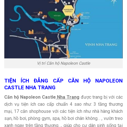
Vị trí Căn hộ Napoleon Castle
TIỆN ÍCH ĐẲNG CẤP CĂN HỘ NAPOLEON
CASTLE NHA TRANG
Căn hộ Napoleon Castle
Nha Trang
được trang bị với các
dịch vụ tiện ích cao cấp chuẩn 4 sao như: 3 tầng thương
mại, 17 căn shophouse với các tiện ích như nhà hàng khách
sạn, hồ bơi, phòng gym, spa, hồ bơi chân không… , vườn treo
xanh ngay trên tầng thượng…, giúp cho cư dân sinh sống tại