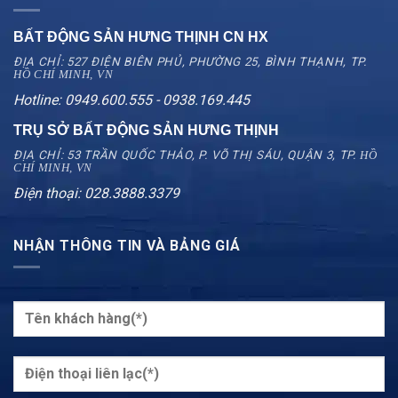
BẤT ĐỘNG SẢN HƯNG THỊNH CN
HX
ĐỊA CHỈ: 527 ĐIỆN BIÊN PHỦ, PHƯỜNG 25, BÌNH THẠNH, TP.
HỒ CHÍ MINH, VN
Hotline: 0949.600.555 - 0938.169.445
TRỤ SỞ BẤT ĐỘNG SẢN HƯNG THỊNH
ĐỊA CHỈ: 53 TRẦN QUỐC THẢO, P. VÕ THỊ SÁU, QUẬN 3, TP.
HỒ
CHÍ MINH, VN
Điện thoại: 028.3888.3379
NHẬN THÔNG TIN VÀ BẢNG GIÁ