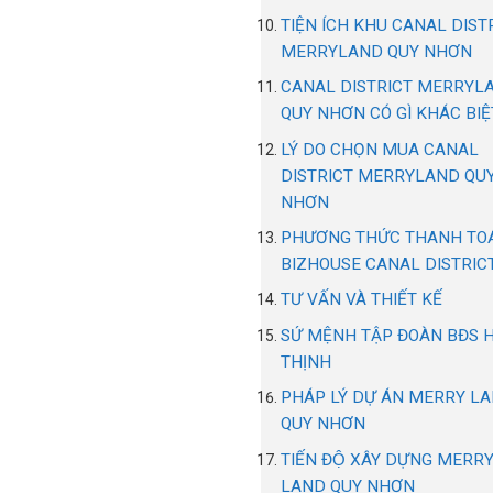
TIỆN ÍCH KHU CANAL DIST
MERRYLAND QUY NHƠN
CANAL DISTRICT MERRYL
QUY NHƠN CÓ GÌ KHÁC BIỆ
LÝ DO CHỌN MUA CANAL
DISTRICT MERRYLAND QU
NHƠN
PHƯƠNG THỨC THANH TO
BIZHOUSE CANAL DISTRIC
TƯ VẤN VÀ THIẾT KẾ
SỨ MỆNH TẬP ĐOÀN BĐS 
THỊNH
PHÁP LÝ DỰ ÁN MERRY L
QUY NHƠN
TIẾN ĐỘ XÂY DỰNG MERR
LAND QUY NHƠN