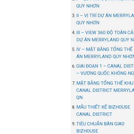
QUY NHƠN
II – VỊ TRÍ DỰ ÁN MERRYL
QUY NHƠN
III – VIEW 360 ĐỘ TOÀN C
DỰ ÁN MERRYLAND QUY 
IV – MẶT BẰNG TỔNG THỂ
ÁN MERRYLAND QUY NHƠ
GIAI ĐOẠN 1 – CANAL DIST
– VƯƠNG QUỐC KHÔNG N
MẶT BẰNG TỔNG THỂ KHU
CANAL DISTRICT MERRYL
QN
MẪU THIẾT KẾ BIZHOUSE
CANAL DISTRICT
TIÊU CHUẨN BÀN GIAO
BIZHOUSE