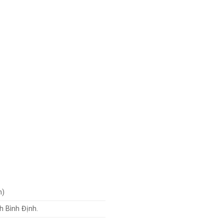
h)
h Bình Định.