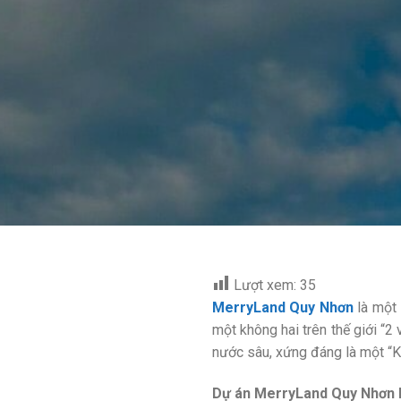
Lượt xem:
35
MerryLand Quy Nhơn
là một 
một không hai trên thế giới “2
nước sâu, xứng đáng là một “K
Dự án MerryLand Quy Nhơn