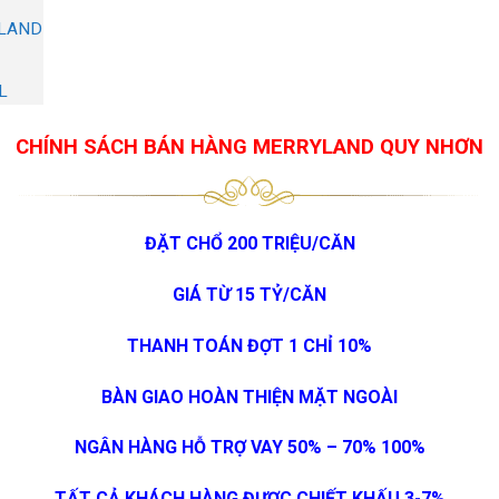
YLAND
L
CHÍNH SÁCH BÁN HÀNG MERRYLAND QUY NHƠN
ĐẶT CHỔ 200 TRIỆU/CĂN
GIÁ TỪ 15 TỶ/CĂN
THANH TOÁN ĐỢT 1 CHỈ 10%
BÀN GIAO HOÀN THIỆN MẶT NGOÀI
NGÂN HÀNG HỖ TRỢ VAY 50% – 70% 100%
TẤT CẢ KHÁCH HÀNG ĐƯỢC CHIẾT KHẤU 3-7%