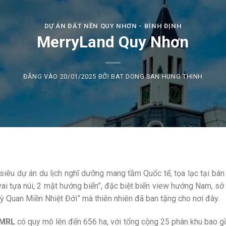
DỰ ÁN ĐẤT NỀN QUY NHƠN - BÌNH ĐỊNH
MerryLand Quy Nhơn
ĐĂNG VÀO
20/01/2025
BỞI
BAT DONG SAN HUNG THINH
siêu dự án du lịch nghĩ dưỡng mang tầm Quốc tế, tọa lạc tại bán
 vai tựa núi, 2 mặt hướng biển”, đặc biệt biển view hướng Nam, s
ỳ Quan Miền Nhiệt Đới” mà thiên nhiên đã ban tặng cho nơi đây.
 MRL
có quy mô lên đến 656 ha, với tổng cộng 25 phân khu bao gồm: 