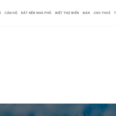
Ủ
CĂN HỘ
ĐẤT NỀN NHÀ PHỐ
BIỆT THỰ BIỂN
BÁN
CHO THUÊ
T