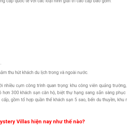
ng cấp quốc tế với các loại hình giải trí cao cấp bao gồm:
…
m thu hút khách du lịch trong và ngoài nước.
i nhiều cụm công trình quan trọng: khu công viên quảng trường, c
 hơn 300 khách sạn căn hộ, biệt thự hạng sang sẵn sàng phục
o cấp, gồm tổ hợp quần thể khách sạn 5 sao, bến du thuyền, khu
ystery Villas hiện nay như thế nào?