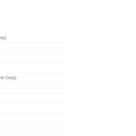
orp)
nh Corp)