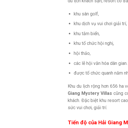
du lịch khách sạn, resort có đẳ
khu sân golf,
khu dịch vụ vui chơi giải trí,
khu tắm biển,
khu tổ chức hội nghị,
hội thảo,
các lễ hội văn hóa dân gian
được tổ chức quanh năm nhằ
Khu du lịch rộng hơn 656 ha vớ
Giang Mystery Villas
cũng có
khách. Đặc biệt khu resort ca
sức vui chơi, giải trí.
Tiến độ của Hải Giang M