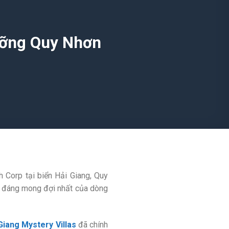
dưỡng Quy Nhơn
 Corp tại biển Hải Giang, Quy
án đáng mong đợi nhất của dòng
Giang Mystery Villas
đã chính