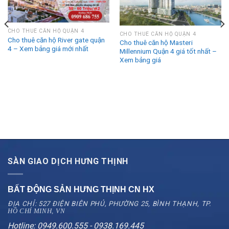
CHO THUÊ CĂN HỘ QUẬN 4
CHO THUÊ CĂN HỘ QUẬN 4
Cho thuê căn hộ River gate quận
Cho thuê căn hộ Masteri
4 – Xem bảng giá mới nhất
Millennium Quận 4 giá tốt nhất –
Xem bảng giá
SÀN GIAO DỊCH HƯNG THỊNH
BẤT ĐỘNG SẢN HƯNG THỊNH CN
HX
ĐỊA CHỈ: 527 ĐIỆN BIÊN PHỦ, PHƯỜNG 25, BÌNH THẠNH, TP.
HỒ CHÍ MINH, VN
Hotline: 0949.600.555 - 0938.169.445