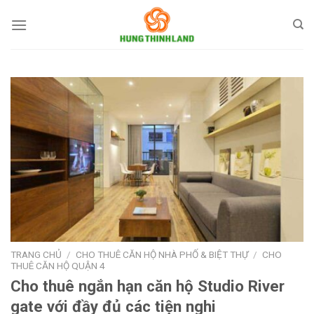
Bỏ
qua
nội
dung
TRANG CHỦ
/
CHO THUÊ CĂN HỘ NHÀ PHỐ & BIỆT THỰ
/
CHO
THUÊ CĂN HỘ QUẬN 4
Cho thuê ngắn hạn căn hộ Studio River
gate với đầy đủ các tiện nghi