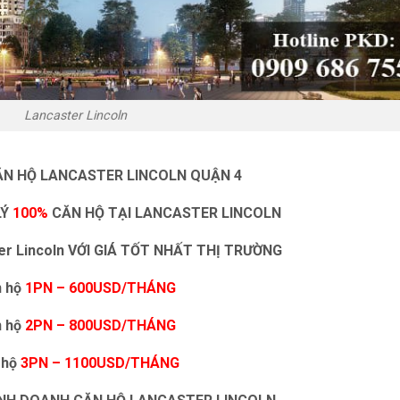
Lancaster Lincoln
ĂN HỘ LANCASTER LINCOLN QUẬN 4
LÝ
100%
CĂN HỘ TẠI LANCASTER LINCOLN
r Lincoln VỚI GIÁ TỐT NHẤT THỊ TRƯỜNG
n hộ
1PN – 600USD/THÁNG
n hộ
2PN – 800USD/THÁNG
 hộ
3PN – 1100USD/THÁNG