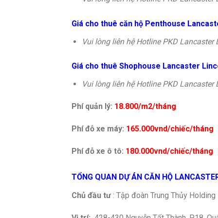
Giá cho thuê căn hộ Penthouse Lancaste
Vui lòng liên hệ Hotline PKD Lancaster 
Giá cho thuê Shophouse Lancaster Linco
Vui lòng liên hệ Hotline PKD Lancaster 
Phí quản lý:
18.800/m2/tháng
Phí đỗ xe máy:
165.000vnd/chiếc/tháng
Phí đỗ xe ô tô:
180.000vnd/chiếc/tháng
TỔNG QUAN DỰ ÁN CĂN HỘ LANCASTER
Ch
ủ đầu tư
: Tập đoàn Trung Thủy Holding
Vị trí:
428-430 Nguyễn Tất Thành, P.18, Qu