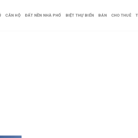
Ủ
CĂN HỘ
ĐẤT NỀN NHÀ PHỐ
BIỆT THỰ BIỂN
BÁN
CHO THUÊ
T