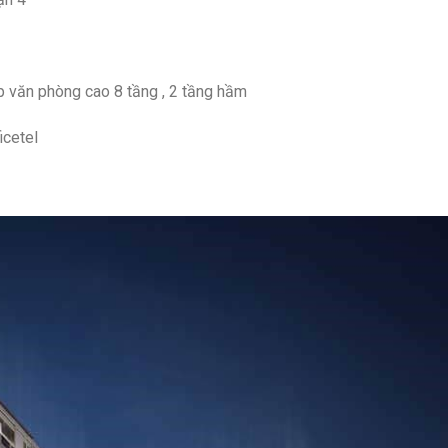
áp văn phòng cao 8 tầng , 2 tầng hầm
icetel