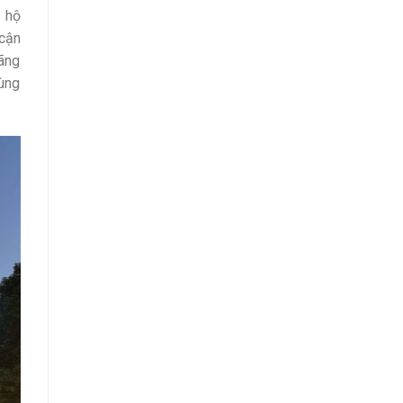
n hộ
 cận
đãng
cùng