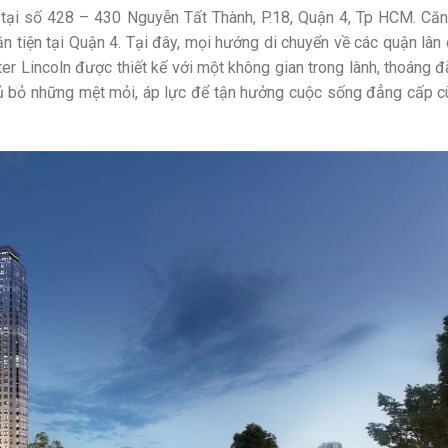
 tại số 428 – 430 Nguyễn Tất Thành, P.18, Quận 4, Tp HCM. Că
ận tiện tại Quận 4. Tại đây, mọi hướng di chuyển về các quận lân
er Lincoln được thiết kế với một không gian trong lành, thoáng 
 rủ bỏ những mệt mỏi, áp lực để tận hưởng cuộc sống đẳng cấp 