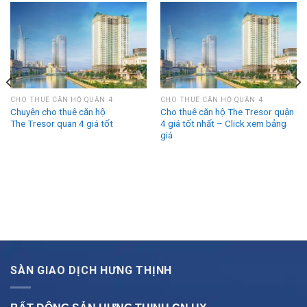
CHO THUÊ CĂN HỘ QUẬN 4
CHO THUÊ CĂN HỘ QUẬN 4
Chuyên cho thuê căn hộ
Cho thuê căn hộ The Tresor quận
The Tresor quan 4 giá tốt
4 giá tốt nhất – Click xem bảng
giá
SÀN GIAO DỊCH HƯNG THỊNH