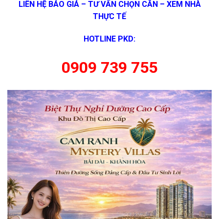
LIÊN HỆ BÁO GIÁ – TƯ VẤN CHỌN CĂN – XEM NHÀ
THỰC TẾ
HOTLINE PKD:
0909 739 755