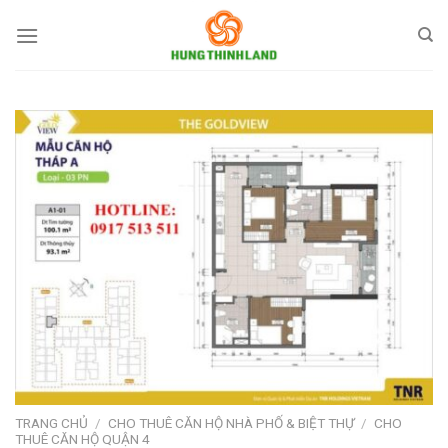
Bỏ
qua
nội
dung
TRANG CHỦ
/
CHO THUÊ CĂN HỘ NHÀ PHỐ & BIỆT THỰ
/
CHO
THUÊ CĂN HỘ QUẬN 4