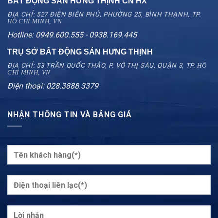
BẤT ĐỘNG SẢN HƯNG THỊNH CN
HX
ĐỊA CHỈ: 527 ĐIỆN BIÊN PHỦ, PHƯỜNG 25, BÌNH THẠNH, TP.
HỒ CHÍ MINH, VN
Hotline: 0949.600.555 - 0938.169.445
TRỤ SỞ BẤT ĐỘNG SẢN HƯNG THỊNH
ĐỊA CHỈ: 53 TRẦN QUỐC THẢO, P. VÕ THỊ SÁU, QUẬN 3, TP.
HỒ
CHÍ MINH, VN
Điện thoại: 028.3888.3379
NHẬN THÔNG TIN VÀ BẢNG GIÁ