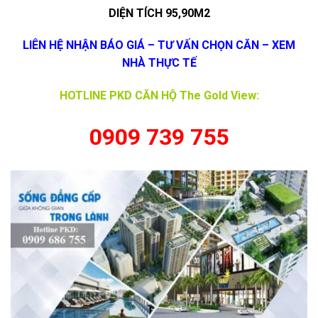
DIỆN TÍCH 95,90M2
LIÊN HỆ NHẬN BÁO GIÁ – TƯ VẤN CHỌN CĂN – XEM
NHÀ THỰC TẾ
HOTLINE PKD CĂN HỘ The Gold View:
0909 739 755