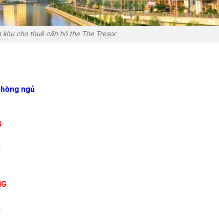
 khu cho thuê căn hộ the The Tresor
phòng ngủ
G
ủ
NG
ủ