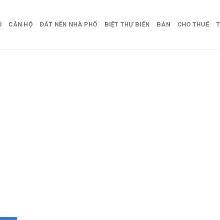
Ủ
CĂN HỘ
ĐẤT NỀN NHÀ PHỐ
BIỆT THỰ BIỂN
BÁN
CHO THUÊ
T