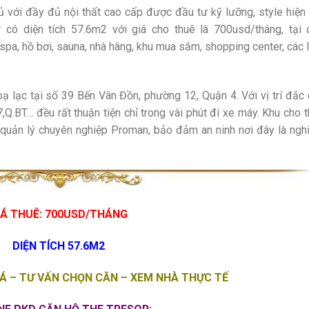
 với đầy đủ nội thất cao cấp được đầu tư kỹ lưỡng, style hiện
có diện tích 57.6m2 với giá cho thuê là 700usd/tháng, tại 
spa, hồ bơi, sauna, nhà hàng, khu mua sắm, shopping center, các 
 lạc tại số 39 Bến Vân Đồn, phường 12, Quận 4. Với vị trí đắc 
.BT… đều rất thuận tiện chỉ trong vài phút đi xe máy. Khu cho 
 quản lý chuyên nghiệp Proman, bảo đảm an ninh nơi đây là ng
IÁ THUÊ: 700USD/THÁNG
DIỆN TÍCH 57.6M2
IÁ – TƯ VẤN CHỌN CĂN – XEM NHÀ THỰC TẾ