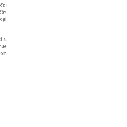
 đại
đây
loại
địa,
thuê
hiêm