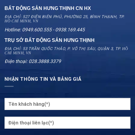
BẤT ĐỘNG SẢN HƯNG THỊNH CN
HX
ĐỊA CHỈ: 527 ĐIỆN BIÊN PHỦ, PHƯỜNG 25, BÌNH THẠNH, TP.
HỒ CHÍ MINH, VN
Hotline: 0949.600.555 - 0938.169.445
TRỤ SỞ BẤT ĐỘNG SẢN HƯNG THỊNH
ĐỊA CHỈ: 53 TRẦN QUỐC THẢO, P. VÕ THỊ SÁU, QUẬN 3, TP.
HỒ
CHÍ MINH, VN
Điện thoại: 028.3888.3379
NHẬN THÔNG TIN VÀ BẢNG GIÁ