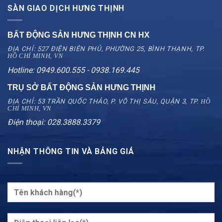
SÀN GIAO DỊCH HƯNG THỊNH
BẤT ĐỘNG SẢN HƯNG THỊNH CN
HX
ĐỊA CHỈ: 527 ĐIỆN BIÊN PHỦ, PHƯỜNG 25, BÌNH THẠNH, TP.
HỒ CHÍ MINH, VN
Hotline: 0949.600.555 - 0938.169.445
TRỤ SỞ BẤT ĐỘNG SẢN HƯNG THỊNH
ĐỊA CHỈ: 53 TRẦN QUỐC THẢO, P. VÕ THỊ SÁU, QUẬN 3, TP.
HỒ
CHÍ MINH, VN
Điện thoại: 028.3888.3379
NHẬN THÔNG TIN VÀ BẢNG GIÁ