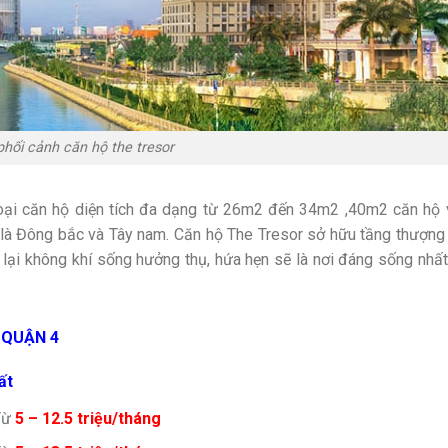
phối cảnh căn hộ the tresor
oại căn hộ diện tích đa dạng từ 26m2 đến 34m2 ,40m2 căn hộ 
 là Đông bắc và Tây nam. Căn hộ The Tresor sở hữu tầng thượng
lại không khí sống hưởng thụ, hứa hẹn sẽ là nơi đáng sống nhất
 QUẬN 4
ất
Từ
5 – 12.5 triệu/tháng