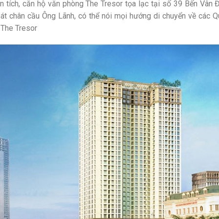
iện tích, căn hộ văn phòng The Tresor tọa lạc tại số 39 Bến Vân 
sát chân cầu Ông Lãnh, có thể nói mọi hướng di chuyển về các 
i The Tresor