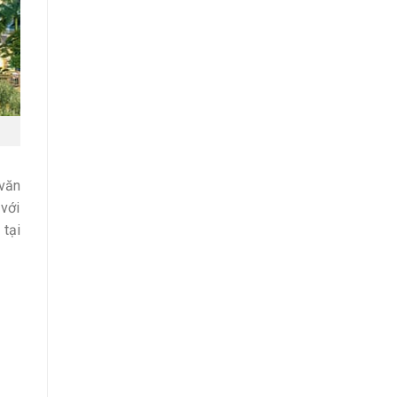
văn
 với
 tại