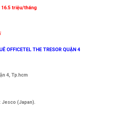
 16.5 triệu/tháng
5
UÊ OFFICETEL THE TRESOR QUẬN 4
Quận 4, Tp.hcm
̣n: Jesco (Japan).