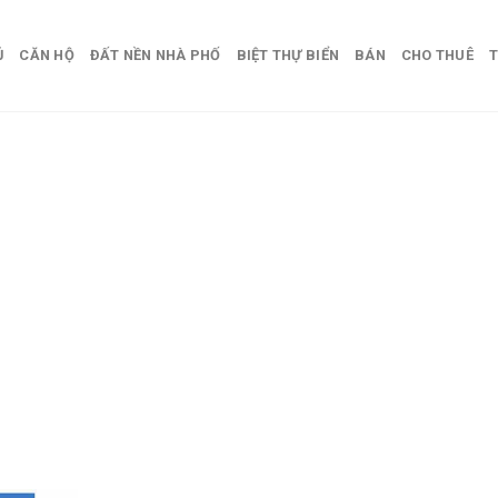
Ủ
CĂN HỘ
ĐẤT NỀN NHÀ PHỐ
BIỆT THỰ BIỂN
BÁN
CHO THUÊ
T