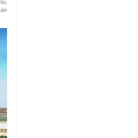
Đồn,
Quận