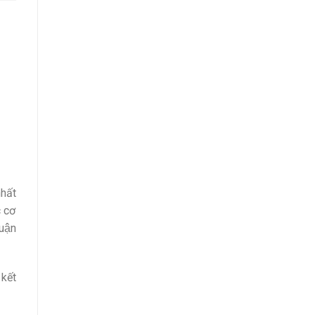
hất
c cơ
uận
kết