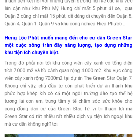
thuận tiện kết nối với những tuyến đường liền kề các khu vực
lân cận như khu Phú Mỹ Hưng chỉ mất 5 phút đi xe, qua
Quận 2 cũng chỉ mất 15 phút, dễ dàng di chuyển đến Quận 8,
Quận 4, Quận 1, Quận 9 và khu công nghiệp Hiệp Phước…
Hưng Lộc Phát muốn mang đến cho cư dân Green Star
một cuộc sống tràn đầy năng lượng, tạo dựng những
khu tiện ích chuyên biệt
.
Trong đó phải nói tới khu công viên cây xanh có tổng diện
tích 7.000 m2 và hồ cảnh quan rộng 4.000 m2. Khu vực công
viên cây xanh rộng 7000m2 tại dự án The Green Star Quận 7.
Không chỉ vậy, chủ đầu tư còn phát triển dự án thành khu
phức hợp khép kín có cả một ngôi trường đào tạo thế hệ
tương lai con em, trung tâm y tế chăm sóc sức khỏe cho
cộng đồng dân cư của Green Star. Từ vị trí thuận lợi mà
Green Star có rất nhiều rất nhiều dịch vụ tiện ích ngoại khu
mà cư dân không nghĩ tới.