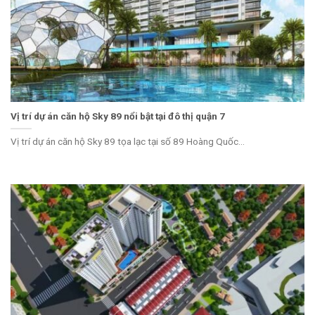
Vị trí dự án căn hộ Sky 89 nổi bật tại đô thị quận 7
Vị trí dự án căn hộ Sky 89 tọa lạc tại số 89 Hoàng Quốc...