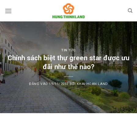
Bỏ
qua
nội
dung
TIN TỨC
Chính sách biệt thự green star được ưu
đãi như thế nào?
ĐĂNG VÀO
19/11/2017
BỞI
KHAI HOAN LAND