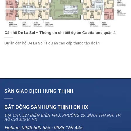
Căn hộ De La Sol – Thông tin chi tiết dự án Capitaland quận 4
Dự án căn hộ De La Sol là dự án cao cấp thuộc tập đoàn...
SÀN GIAO DỊCH HƯNG THỊNH
BẤT ĐỘNG SẢN HƯNG THỊNH CN
HX
ĐỊA CHỈ: 527 ĐIỆN BIÊN PHỦ, PHƯỜNG 25, BÌNH THẠNH, TP.
HỒ CHÍ MINH, VN
Hotline: 0949.600.555 - 0938.169.445