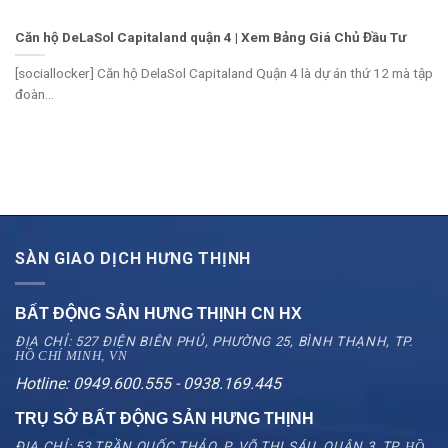
Căn hộ DeLaSol Capitaland quận 4 | Xem Bảng Giá Chủ Đầu Tư
[sociallocker] Căn hộ DelaSol Capitaland Quận 4 là dự án thứ 12 mà tập
đoàn...
SÀN GIAO DỊCH HƯNG THỊNH
BẤT ĐỘNG SẢN HƯNG THỊNH CN
HX
ĐỊA CHỈ: 527 ĐIỆN BIÊN PHỦ, PHƯỜNG 25, BÌNH THẠNH, TP.
HỒ CHÍ MINH, VN
Hotline: 0949.600.555 - 0938.169.445
TRỤ SỞ BẤT ĐỘNG SẢN HƯNG THỊNH
ĐỊA CHỈ: 53 TRẦN QUỐC THẢO, P. VÕ THỊ SÁU, QUẬN 3, TP.
HỒ