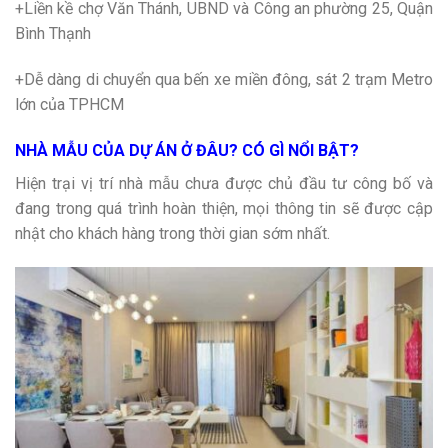
+Liền kề chợ Văn Thánh, UBND và Công an phường 25, Quận
Bình Thạnh
+Dễ dàng di chuyển qua bến xe miền đông, sát 2 trạm Metro
lớn của TPHCM
NHÀ MẪU CỦA DỰ ÁN Ở ĐÂU? CÓ GÌ NỔI BẬT?
Hiện trại vị trí nhà mẫu chưa được chủ đầu tư công bố và
đang trong quá trình hoàn thiện, mọi thông tin sẽ được cập
nhật cho khách hàng trong thời gian sớm nhất.