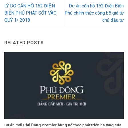
LÝ DO CĂN HỘ 152 ĐIỆN
Dự án căn hộ 152 Điện Biên
BIÊN PHỦ PHÁT SỐT VÀO
Phủ chính thức công bố giá từ
QUÝ 1/ 2018
chủ đầu tư
RELATED POSTS
Dự án mới Phú Đông Premier bùng nổ theo phát triển ha tầng cửa