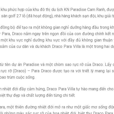
 khu phức hợp của khu đô thị du lịch KN Paradise Cam Ranh, được
: sân golf 27 lỗ (đã hoạt động), nhà hàng khách sạn đội, khu giải 
 đồng bộ để tạo ra một không gian nghỉ dưỡng hàng đầu trong k
ự Para, Draco nằm ngay trên ngọn đồi của con đường chính kết nố
một khu vực nghỉ dưỡng khu vực với đầy đủ không gian thuận 
ắm của cư dân và du khách Draco Para Villa là một trong hai d
từ tên dự án Paradise và một chòm sao rực rỡ của Draco. Lấy 
rực rỡ (Draco) – Para Draco được tạo ra với triết lý mang lại 
bao trùm cuộc sống.
 nhiệt đới đầy cảm hứng, Draco Para Villa tự hào mang đến cho 
biệt thự đẹp và chất lượng đến từng chi tiết.
Para, một thiên đường nhiệt đới mở ra như một giấc mơ sống 
i những màu sắc rực rỡ của hoa nhiệt đới, biệt thự Draco Pa