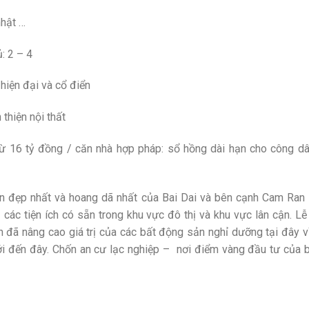
nhật …
: 2 – 4
úc hiện đại và cổ điển
thiện nội thất
 từ 16 tỷ đồng / căn nhà hợp pháp: sổ hồng dài hạn cho công 
 đẹp nhất và hoang dã nhất của Bai Dai và bên cạnh Cam Ran 
ả các tiện ích có sẵn trong khu vực đô thị và khu vực lân cận. 
đã nâng cao giá trị của các bất động sản nghỉ dưỡng tại đây vì 
iới đến đây. Chốn an cư lạc nghiệp – nơi điểm vàng đầu tư của 