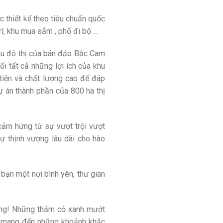
 thiết kế theo tiêu chuẩn quốc
trí, khu mua sắm , phố đi bộ …
hu đô thị của bán đảo Bắc Cam
i tất cả những lợi ích của khu
tiện và chất lượng cao để đáp
ự án thành phần của 800 ha thị
cảm hứng từ sự vượt trội vượt
sự thịnh vượng lâu dài cho hào
bạn một nơi bình yên, thư giãn
động! Những thảm cỏ xanh mướt
ra mang đến những khoảnh khắc