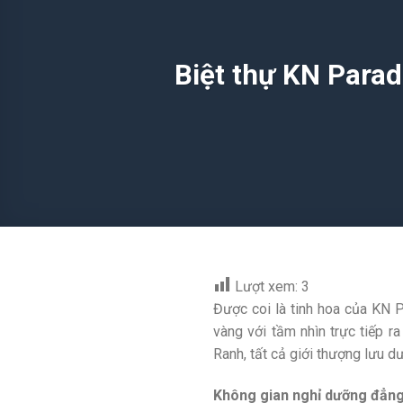
Biệt thự KN Parad
Lượt xem:
3
Được coi là tinh hoa của KN Pa
vàng với tầm nhìn trực tiếp r
Ranh, tất cả giới thượng lưu dư
Không gian nghỉ dưỡng đẳng 