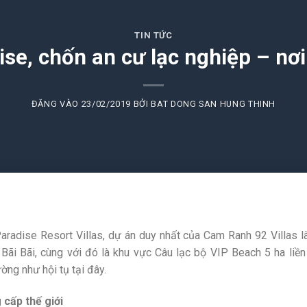
TIN TỨC
ise, chốn an cư lạc nghiệp – nơ
ĐĂNG VÀO
23/02/2019
BỞI
BAT DONG SAN HUNG THINH
radise Resort Villas, dự án duy nhất của Cam Ranh 92 Villas là 
a Bãi Bãi, cùng với đó là khu vực Câu lạc bộ VIP Beach 5 ha li
ờng như hội tụ tại đây.
cấp thế giới