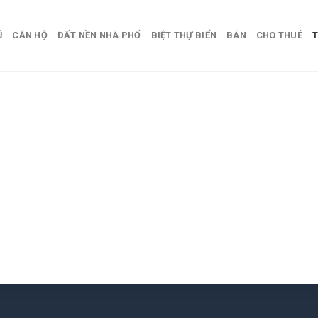
Ủ
CĂN HỘ
ĐẤT NỀN NHÀ PHỐ
BIỆT THỰ BIỂN
BÁN
CHO THUÊ
T