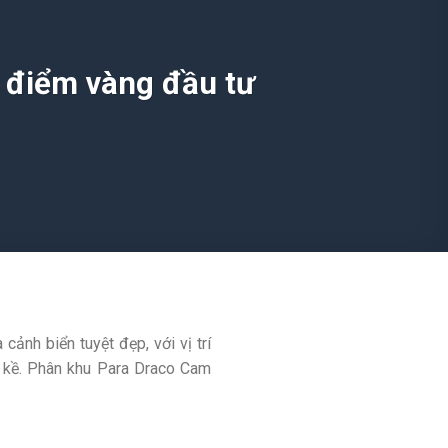
i điểm vàng đầu tư
cảnh biển tuyệt đẹp, với vị trí
ền kề. Phân khu Para Draco Cam