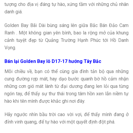
tượng cho địa vị đáng tự hào, xứng tầm với những chủ nhân
danh giá.
Golden Bay Bãi Dài bùng sáng lên giữa Bắc Bán Đảo Cam
Ranh . Một không gian yên bình, bao la rộng mở của khung
cảnh tuyệt đẹp từ Quảng Trường Hạnh Phúc tới Hồ Danh
Vọng.
Bán lại Golden Bay lô D17-17 hướng Tây Bắc
Mỗi chiều về, bạn có thể cùng gia đình tản bộ qua những
cung đường rợp mát, hay dạo bước quanh bờ hồ cảm nhận
những cơn gió mát lành từ đại dương đang len lỏi qua từng
ngón tay, để thấy sự thư thái trong tâm hồn xen lẫn niềm tự
hào khi tên mình được khắc ghi nơi đây.
Hãy ngước nhìn bầu trời cao vời vợi, để thấy mình đang ở
đỉnh vinh quang, để tự hào với một quyết định đột phá.