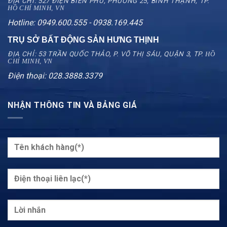
ĐỊA CHỈ: 527 ĐIỆN BIÊN PHỦ, PHƯỜNG 25, BÌNH THẠNH, TP.
HỒ CHÍ MINH, VN
Hotline: 0949.600.555 - 0938.169.445
TRỤ SỞ BẤT ĐỘNG SẢN HƯNG THỊNH
ĐỊA CHỈ: 53 TRẦN QUỐC THẢO, P. VÕ THỊ SÁU, QUẬN 3, TP.
HỒ
CHÍ MINH, VN
Điện thoại: 028.3888.3379
NHẬN THÔNG TIN VÀ BẢNG GIÁ