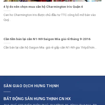
4 lý do nên chọn mua căn hộ Charmington Iris Quận 4
Can ho Charmington Iris được chủ đầu tư TTC công bố mở bán vào
Quý...
Cần tiền bán lại căn N1-N9 Saigon Mia giá rẻ tháng 9-2016
Cần bán lại căn hộ Saigon Mia giá rẻ gấp căn N1-N9 gia 1htpấ hơn...
SÀN GIAO DỊCH HƯNG THỊNH
BẤT ĐỘNG SẢN HƯNG THỊNH CN
HX