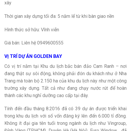
xây
Thời gian xây dựng tối đa: 5 năm lể từ khi bàn giao nền
Hình thức sở hữu: Vĩnh viễn
Giá bán: Liên hệ 0949600555
VỊ TRÍ DỰ ÁN GOLDEN BAY
Có vị trí nằm tại Khu du lịch bắc bán đảo Cam Ranh – nơi
đang thật sự sôi động, không phải đón du khách như ở Nha
Trang mà toàn bộ 2.150 ha của khu du lịch này như một công
trường xây dựng. Tất cả như đang chạy nước rút để hoàn
thành các khu nghỉ dưỡng cao cấp tại đây.
Tính đến đầu tháng 8.2016 đã có 39 dự án được triển khai
trong khu du lịch với số vốn đăng ký lên đến 6.000 tỉ đồng.
Không ít đại gia tên tuổi trong ngành du lịch như Vingroup,
Đỉnh Vàng (TP.HCM), Duyên Hà (Hà Nội), Euro Window… đã