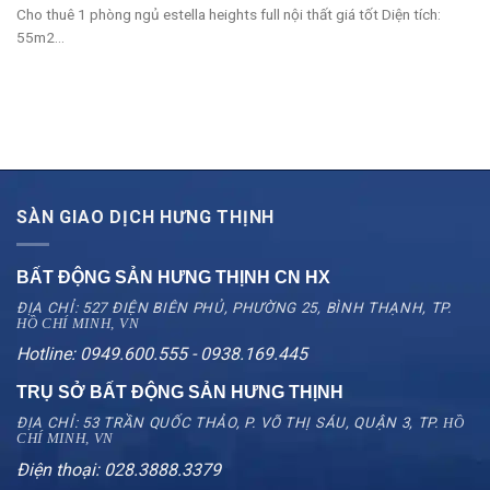
Cho thuê 1 phòng ngủ estella heights full nội thất giá tốt Diện tích:
55m2...
SÀN GIAO DỊCH HƯNG THỊNH
BẤT ĐỘNG SẢN HƯNG THỊNH CN
HX
ĐỊA CHỈ: 527 ĐIỆN BIÊN PHỦ, PHƯỜNG 25, BÌNH THẠNH, TP.
HỒ CHÍ MINH, VN
Hotline: 0949.600.555 - 0938.169.445
TRỤ SỞ BẤT ĐỘNG SẢN HƯNG THỊNH
ĐỊA CHỈ: 53 TRẦN QUỐC THẢO, P. VÕ THỊ SÁU, QUẬN 3, TP.
HỒ
CHÍ MINH, VN
Điện thoại: 028.3888.3379