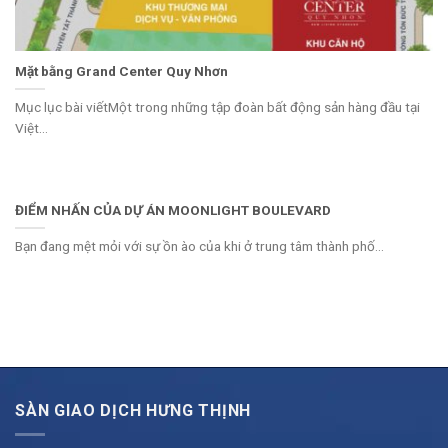
Mặt bằng Grand Center Quy Nhơn
Mục lục bài viếtMột trong những tập đoàn bất động sản hàng đầu tại
Việt...
ĐIỂM NHẤN CỦA DỰ ÁN MOONLIGHT BOULEVARD
Bạn đang mệt mỏi với sự ồn ào của khi ở trung tâm thành phố...
SÀN GIAO DỊCH HƯNG THỊNH