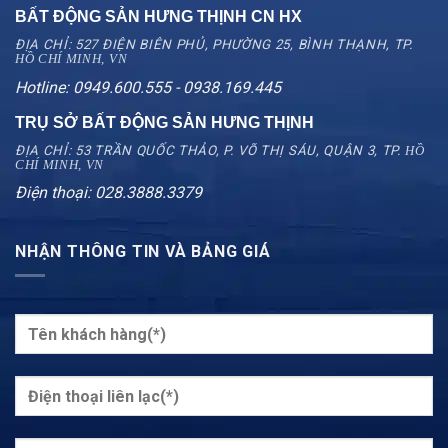
BẤT ĐỘNG SẢN HƯNG THỊNH CN
HX
ĐỊA CHỈ: 527 ĐIỆN BIÊN PHỦ, PHƯỜNG 25, BÌNH THẠNH, TP.
HỒ CHÍ MINH, VN
Hotline: 0949.600.555 - 0938.169.445
TRỤ SỞ BẤT ĐỘNG SẢN HƯNG THỊNH
ĐỊA CHỈ: 53 TRẦN QUỐC THẢO, P. VÕ THỊ SÁU, QUẬN 3, TP.
HỒ
CHÍ MINH, VN
Điện thoại: 028.3888.3379
NHẬN THÔNG TIN VÀ BẢNG GIÁ