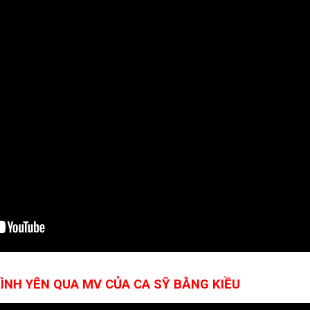
BÌNH YÊN QUA MV CỦA CA SỸ BẰNG KIỀU