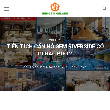
Bỏ
qua
nội
dung
TIN TỨC
TIỆN TÍCH CĂN HỘ GEM RIVERSIDE CÓ
GÌ ĐẶC BIỆT?
ĐĂNG VÀO
30/11/2017
BỞI
KHAI HOAN LAND