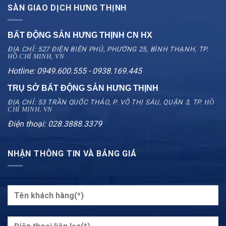
SÀN GIAO DỊCH HƯNG THỊNH
BẤT ĐỘNG SẢN HƯNG THỊNH CN
HX
ĐỊA CHỈ: 527 ĐIỆN BIÊN PHỦ, PHƯỜNG 25, BÌNH THẠNH, TP.
HỒ CHÍ MINH, VN
Hotline: 0949.600.555 - 0938.169.445
TRỤ SỞ BẤT ĐỘNG SẢN HƯNG THỊNH
ĐỊA CHỈ: 53 TRẦN QUỐC THẢO, P. VÕ THỊ SÁU, QUẬN 3, TP.
HỒ
CHÍ MINH, VN
Điện thoại: 028.3888.3379
NHẬN THÔNG TIN VÀ BẢNG GIÁ