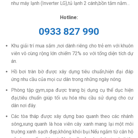
như máy lạnh (Inverter LG),tủ lạnh 2 cánh,bồn tắm nằm…
Hotline:
0933 827 990
Khu giải trí mua sắm ,nơi dành riêng cho trẻ em với khuôn
viên vô cùng rộng lớn chiếm 72% so với tổng diện tích dự
án.
Hồ bơi tràn bờ được xây dựng tiêu chuẩn,hiện đại đáp
ứng nhu cầu của mọi cư dân trong những ngày nóng.
Phòng tập gym,spa được trang bị dụng cụ thể dục hiện
đại,tiêu chuẩn giúp tối ưu hóa nhu cầu sử dụng cho cư
dân nơi đây.
Các tòa tháp được xây dựng bao quanh theo các nhánh
sông,xung quanh là hoa viên cây xanh mang lại một môi
trường xanh sạch đẹp,không khói bụi.Nếu ngắm từ căn hộ