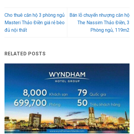
Cho thuê căn hộ 3 phòng ngủ
Bán lỗ chuyển nhượng căn hộ
Masteri Thảo Điền giá rẻ bèo
The Nassim Thảo Điền, 3
đủ nội thất
Phòng ngủ, 119m2
RELATED POSTS