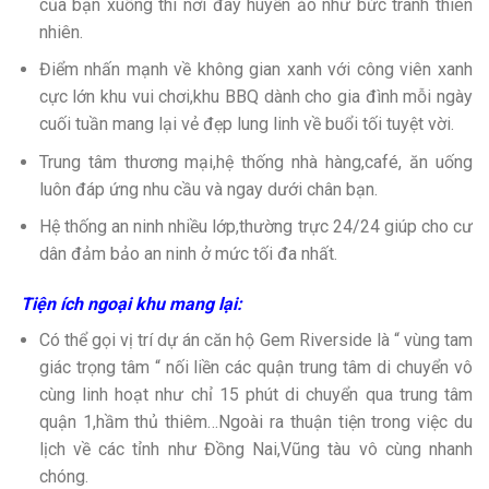
của bạn xuống thì nơi đây huyền ảo như bức tranh thiên
nhiên.
Điểm nhấn mạnh về không gian xanh với công viên xanh
cực lớn khu vui chơi,khu BBQ dành cho gia đình mỗi ngày
cuối tuần mang lại vẻ đẹp lung linh về buổi tối tuyệt vời.
Trung tâm thương mại,hệ thống nhà hàng,café, ăn uống
luôn đáp ứng nhu cầu và ngay dưới chân bạn.
Hệ thống an ninh nhiều lớp,thường trực 24/24 giúp cho cư
dân đảm bảo an ninh ở mức tối đa nhất.
Tiện ích ngoại khu mang lại:
Có thể gọi vị trí dự án căn hộ Gem Riverside là “ vùng tam
giác trọng tâm “ nối liền các quận trung tâm di chuyển vô
cùng linh hoạt như chỉ 15 phút di chuyển qua trung tâm
quận 1,hầm thủ thiêm…Ngoài ra thuận tiện trong việc du
lịch về các tỉnh như Đồng Nai,Vũng tàu vô cùng nhanh
chóng.