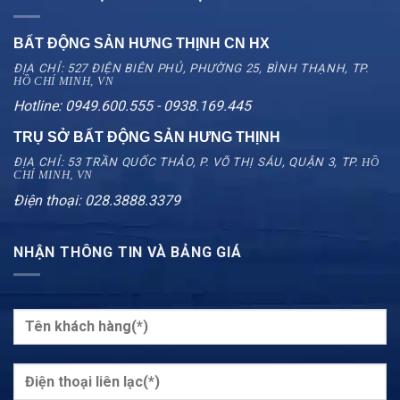
BẤT ĐỘNG SẢN HƯNG THỊNH CN
HX
ĐỊA CHỈ: 527 ĐIỆN BIÊN PHỦ, PHƯỜNG 25, BÌNH THẠNH, TP.
HỒ CHÍ MINH, VN
Hotline: 0949.600.555 - 0938.169.445
TRỤ SỞ BẤT ĐỘNG SẢN HƯNG THỊNH
ĐỊA CHỈ: 53 TRẦN QUỐC THẢO, P. VÕ THỊ SÁU, QUẬN 3, TP.
HỒ
CHÍ MINH, VN
Điện thoại: 028.3888.3379
NHẬN THÔNG TIN VÀ BẢNG GIÁ