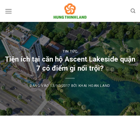
Bỏ
qua
nội
dung
TIN TỨC
Tiện ích tại căn hộ Ascent Lakeside quận
7 có điểm gì nổi trội?
ĐĂNG VÀO
13/12/2017
BỞI
KHAI HOAN LAND