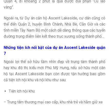
Quận 4, đi khoảng 2 phút là qua được địa phận “Cù lao
vàng”.
Ngoài ra, từ Dự án căn hộ Ascent Lakeside, cư dân cũng có
thể đến Quận 2, huyện Bình Chánh, Nhà Bè, Cần Giờ và các
tỉnh miền Tây Nam Bộ một cách dễ dàng thông qua các tuyến
đường trọng điểm liên kết theo trục xương sống thành phố…
Những tiện ích nổi bật của dự án Ascent Lakeside quận
7
Ngoài lợi thế sở hữu tầm nhìn đẹp về trung tâm thành phố
hay khu đô thị kiểu mới Phú Mỹ Hưng, nếu sở hữu một căn
hộ tại Ascent Lakeside bạn còn được tận hưởng bao gồm
cả tiện ích nội khu và nội khu như sau:
Tiện ích nội khu:
– Trung tâm thương mại cao cấp, khu nhà trẻ và hầm giữ xe