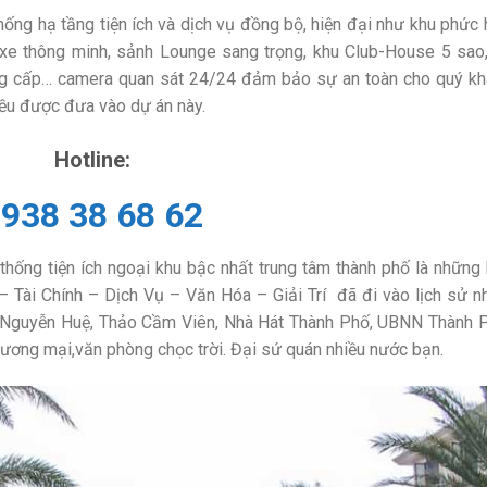
ống hạ tầng tiện ích và dịch vụ đồng bộ, hiện đại như khu phức
i xe thông minh, sảnh Lounge sang trọng, khu Club-House 5 sao
ẳng cấp… camera quan sát 24/24 đảm bảo sự an toàn cho quý kh
đều được đưa vào dự án này.
Hotline:
938 38 68 62
hống tiện ích ngoại khu bậc nhất trung tâm thành phố là những
 Tài Chính – Dịch Vụ – Văn Hóa – Giải Trí đã đi vào lịch sử n
ộ Nguyễn Huệ, Thảo Cầm Viên, Nhà Hát Thành Phố, UBNN Thành P
ương mại,văn phòng chọc trời. Đại sứ quán nhiều nước bạn.