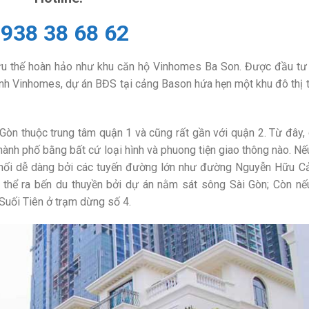
938 38 68 62
 ưu thế hoàn hảo như khu căn hộ Vinhomes Ba Son. Được đầu tư
danh Vinhomes, dự án BĐS tại cảng Bason hứa hẹn một khu đô thị
Gòn thuộc trung tâm quận 1 và cũng rất gần với quận 2. Từ đây,
hành phố bằng bất cứ loại hình và phuong tiện giao thông nào. Nế
 nối dễ dàng bởi các tuyến đường lớn như đường Nguyễn Hữu Cả
thể ra bến du thuyền bởi dự án nằm sát sông Sài Gòn; Còn nếu
Suối Tiên ở trạm dừng số 4.