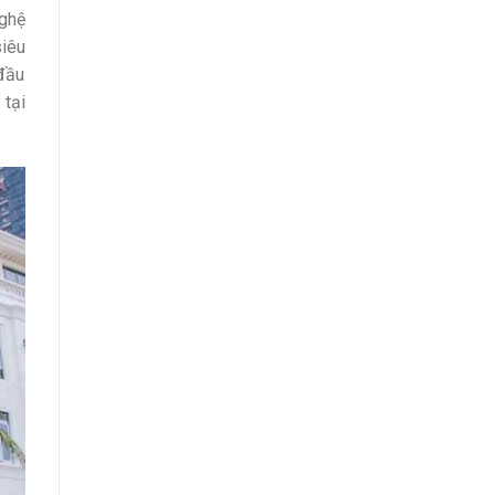
ghệ
siêu
 đầu
 tại