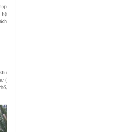
 hợp
, hệ
ách
 khu
hư (
hố,