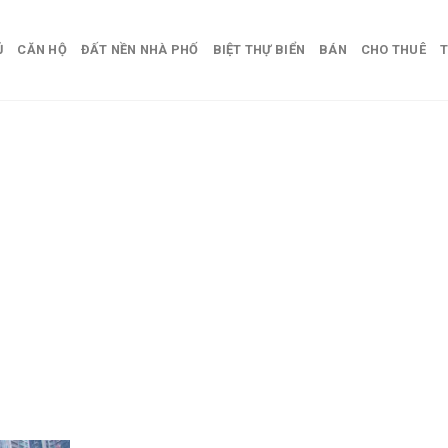
Ủ
CĂN HỘ
ĐẤT NỀN NHÀ PHỐ
BIỆT THỰ BIỂN
BÁN
CHO THUÊ
T