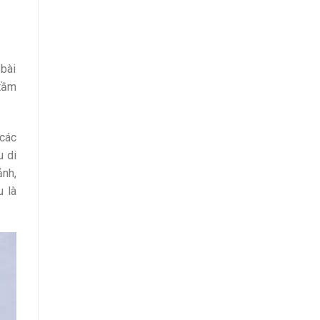
 bài
 tầm
 các
u di
nh,
 là