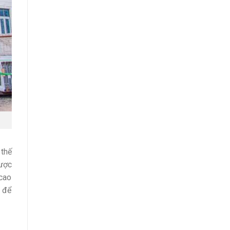
thế
ược
 cao
, để