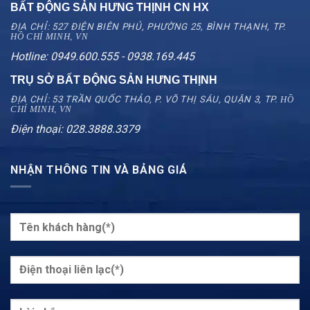
BẤT ĐỘNG SẢN HƯNG THỊNH CN
HX
ĐỊA CHỈ: 527 ĐIỆN BIÊN PHỦ, PHƯỜNG 25, BÌNH THẠNH, TP.
HỒ CHÍ MINH, VN
Hotline: 0949.600.555 - 0938.169.445
TRỤ SỞ BẤT ĐỘNG SẢN HƯNG THỊNH
ĐỊA CHỈ: 53 TRẦN QUỐC THẢO, P. VÕ THỊ SÁU, QUẬN 3, TP.
HỒ
CHÍ MINH, VN
Điện thoại: 028.3888.3379
NHẬN THÔNG TIN VÀ BẢNG GIÁ