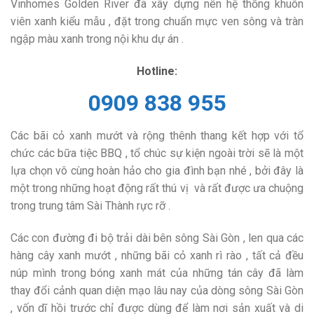
Vinhomes Golden River đã xây dựng nên hệ thống khuôn
viên xanh kiểu mẫu , đặt trong chuẩn mực ven sông và tràn
ngập màu xanh trong nội khu dự án .
Hotline:
0909 838 955
Các bãi cỏ xanh mướt và rộng thênh thang kết hợp với tổ
chức các bữa tiệc BBQ , tổ chúc sự kiện ngoài trời sẽ là một
lựa chọn vô cùng hoàn hảo cho gia đình bạn nhé , bởi đây là
một trong những hoạt động rất thú vị và rất được ưa chuộng
trong trung tâm Sài Thành rực rỡ .
Các con đường đi bộ trải dài bên sông Sài Gòn , len qua các
hàng cây xanh mướt , những bãi cỏ xanh rì rào , tất cả đều
núp mình trong bóng xanh mát của những tán cây đã làm
thay đổi cảnh quan diện mạo lâu nay của dòng sông Sài Gòn
, vốn dĩ hồi trước chỉ được dùng để làm nơi sản xuất và di