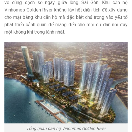
vô cùng sạch sẽ ngay giữa lòng Sài Gòn. Khu căn hộ
Vinhomes Golden River không lấy hết diện tích để xây dựng
cho mặt bằng khu căn hộ mà đặc biệt chú trọng vào yếu tố
phát triển cảnh quan để mang đến cho mọi cư dân nơi đây
một không khí trong lành nhất.
Tổng quan căn hộ Vinhomes Golden River