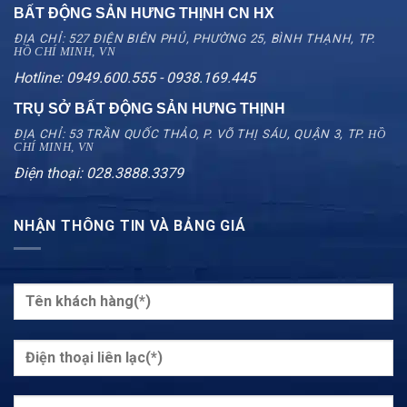
BẤT ĐỘNG SẢN HƯNG THỊNH CN
HX
ĐỊA CHỈ: 527 ĐIỆN BIÊN PHỦ, PHƯỜNG 25, BÌNH THẠNH, TP.
HỒ CHÍ MINH, VN
Hotline: 0949.600.555 - 0938.169.445
TRỤ SỞ BẤT ĐỘNG SẢN HƯNG THỊNH
ĐỊA CHỈ: 53 TRẦN QUỐC THẢO, P. VÕ THỊ SÁU, QUẬN 3, TP.
HỒ
CHÍ MINH, VN
Điện thoại: 028.3888.3379
NHẬN THÔNG TIN VÀ BẢNG GIÁ