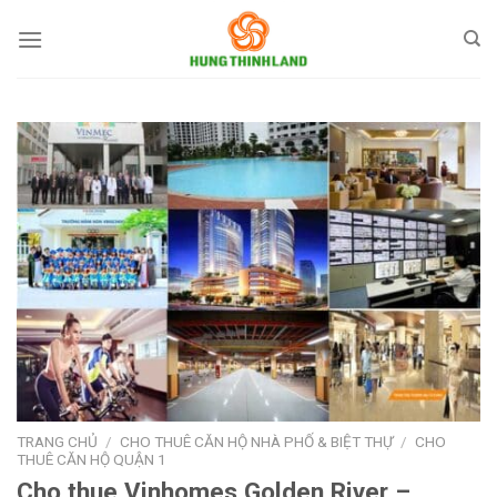
Bỏ
qua
nội
dung
TRANG CHỦ
/
CHO THUÊ CĂN HỘ NHÀ PHỐ & BIỆT THỰ
/
CHO
THUÊ CĂN HỘ QUẬN 1
Cho thue Vinhomes Golden River –