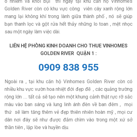
ô nhiễm và khói bụi thì ngay tại khu căn hộ Vinhomes
Golden River còn có khu vực công viên cây xanh rộng lớn
mang lại không khí trong lành giữa thành phố , nó sẽ giúp
bạn thanh lọc và gột rửa hết thảy những lo toan , mệt nhọc
sau một ngày làm việc dài.
LIÊN HỆ PHÒNG KINH DOANH CHO THUE VINHOMES
GOLDEN RIVER QUẬN 1 :
0909 838 955
Ngoài ra , tại khu căn hộ Vinhomes Golden River còn có
nhiều khu vực vườn hoa nhiệt đới đẹp đẽ , các quảng trường
rộng lớn …. tất cả sẽ tạo nên một khung cảnh thật rực rỡ sắc
màu vào ban sáng và lung linh ánh đèn về ban đêm , mọi
thứ sẽ làm tăng thêm vẻ đẹp thiên nhiên hoàn mỹ , mọi cư
dân nơi đây sẽ như được đắm chìm vào trong một xứ sở
thần tiên , lập lòe và huyền dịu.