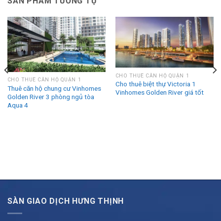
SẢN PHẨM TƯƠNG TỰ
CHO THUÊ CĂN HỘ QUẬN 1
CHO THUÊ CĂN HỘ QUẬN 1
Cho thuê biệt thự Victoria 1
Thuê căn hộ chung cư Vinhomes
Vinhomes Golden River giá tốt
Golden River 3 phòng ngủ tòa
Aqua 4
SÀN GIAO DỊCH HƯNG THỊNH