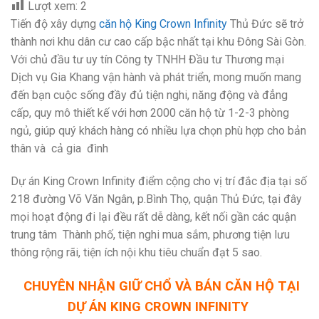
Lượt xem:
2
Tiến độ xây dựng
căn hộ King Crown Infinity
Thủ Đức sẽ trở
thành nơi khu dân cư cao cấp bậc nhất tại khu Đông Sài Gòn.
Với chủ đầu tư uy tín Công ty TNHH Đầu tư Thương mại
Dịch vụ Gia Khang vận hành và phát triển, mong muốn mang
đến bạn cuộc sống đầy đủ tiện nghi, năng động và đẳng
cấp, quy mô thiết kế với hơn 2000 căn hộ từ 1-2-3 phòng
ngủ, giúp quý khách hàng có nhiều lựa chọn phù hợp cho bản
thân và cả gia đình
Dự án King Crown Infinity điểm cộng cho vị trí đắc địa tại số
218 đường Võ Văn Ngân, p.Bình Thọ, quận Thủ Đức, tại đây
mọi hoạt động đi lại đều rất dễ dàng, kết nối gần các quận
trung tâm Thành phố, tiện nghi mua sắm, phương tiện lưu
thông rộng rãi, tiện ích nội khu tiêu chuẩn đạt 5 sao.
CHUYÊN NHẬN GIỮ CHỔ VÀ BÁN CĂN HỘ TẠI
DỰ ÁN KING CROWN INFINITY