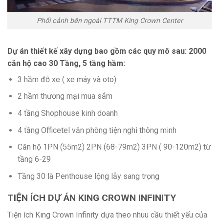
Phối cảnh bên ngoài TTTM King Crown Center
Dự án thiết kế xây dựng bao gồm các quy mô sau: 2000
căn hộ cao 30 Tầng, 5 tầng hầm:
3 hầm đỗ xe ( xe máy và oto)
2 hầm thương mại mua sắm
4 tầng Shophouse kinh doanh
4 tầng Officetel văn phòng tiện nghi thông minh
Căn hộ 1PN (55m2) 2PN (68-79m2) 3PN ( 90-120m2) từ
tầng 6-29
Tầng 30 là Penthouse lộng lẫy sang trọng
TIỆN ÍCH DỰ ÁN KING CROWN INFINITY
Tiện ích King Crown Infinity dựa theo nhuu cầu thiết yếu của