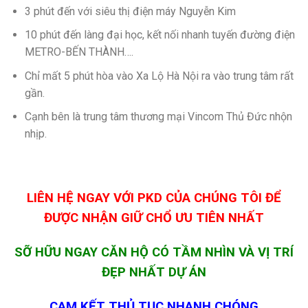
3 phút đến với siêu thị điện máy Nguyễn Kim
10 phút đến làng đại học, kết nối nhanh tuyến đường điện
METRO-BẾN THÀNH….
Chỉ mất 5 phút hòa vào Xa Lộ Hà Nội ra vào trung tâm rất
gần.
Cạnh bên là trung tâm thương mại Vincom Thủ Đức nhộn
nhịp.
LIÊN HỆ NGAY VỚI PKD CỦA CHÚNG TÔI ĐỂ
ĐƯỢC NHẬN GIỮ CHỔ ƯU TIÊN NHẤT
SỠ HỮU NGAY CĂN HỘ CÓ TẦM NHÌN VÀ VỊ TRÍ
ĐẸP NHẤT DỰ ÁN
CAM KẾT THỦ TỤC NHANH CHÓNG