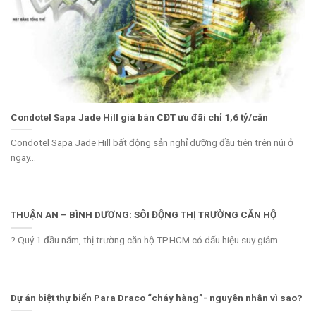
Condotel Sapa Jade Hill giá bán CĐT ưu đãi chỉ 1,6 tỷ/căn
Condotel Sapa Jade Hill bất động sản nghỉ dưỡng đầu tiên trên núi ở
ngay...
THUẬN AN – BÌNH DƯƠNG: SÔI ĐỘNG THỊ TRƯỜNG CĂN HỘ
? Quý 1 đầu năm, thị trường căn hộ TP.HCM có dấu hiệu suy giảm...
Dự án biệt thự biển Para Draco “cháy hàng”- nguyên nhân vì sao?