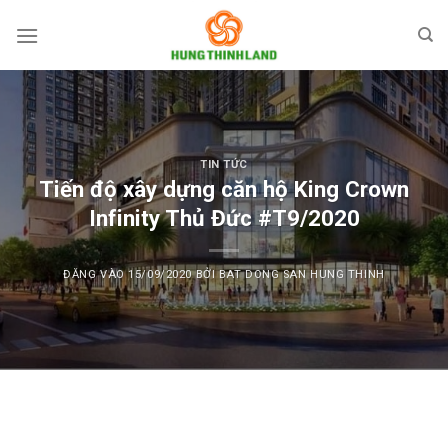
Bỏ
qua
nội
dung
TIN TỨC
Tiến độ xây dựng căn hộ King Crown
Infinity Thủ Đức #T9/2020
ĐĂNG VÀO
15/09/2020
BỞI
BAT DONG SAN HUNG THINH