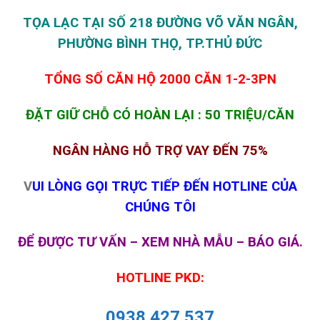
TỌA LẠC TẠI SỐ 218 ĐƯỜNG VÕ VĂN NGÂN,
PHƯỜNG BÌNH THỌ, TP.THỦ ĐỨC
TỔNG SỐ CĂN HỘ 2000 CĂN 1-2-3PN
ĐẶT GIỮ CHỖ CÓ HOÀN LẠI : 50 TRIỆU/CĂN
NGÂN HÀNG HỖ TRỢ VAY ĐẾN 75%
V
UI LÒNG GỌI TRỰC TIẾP ĐẾN HOTLINE CỦA
CHÚNG TÔI
ĐỂ ĐƯỢC TƯ VẤN – XEM NHÀ MẪU – BÁO GIÁ.
HOTLINE PKD:
0938 427 537