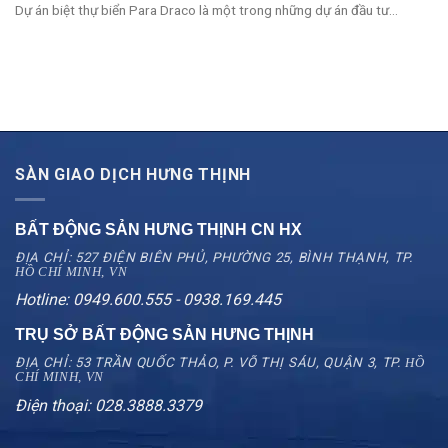
Dự án biệt thự biển Para Draco là một trong những dự án đầu tư...
SÀN GIAO DỊCH HƯNG THỊNH
BẤT ĐỘNG SẢN HƯNG THỊNH CN
HX
ĐỊA CHỈ: 527 ĐIỆN BIÊN PHỦ, PHƯỜNG 25, BÌNH THẠNH, TP.
HỒ CHÍ MINH, VN
Hotline: 0949.600.555 - 0938.169.445
TRỤ SỞ BẤT ĐỘNG SẢN HƯNG THỊNH
ĐỊA CHỈ: 53 TRẦN QUỐC THẢO, P. VÕ THỊ SÁU, QUẬN 3, TP.
HỒ
CHÍ MINH, VN
Điện thoại: 028.3888.3379