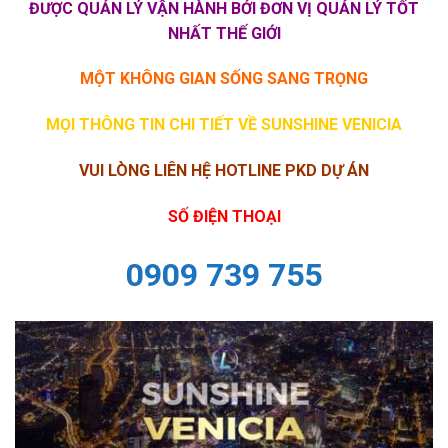
ĐƯỢC QUẢN LÝ VẬN HÀNH BỞI ĐƠN VỊ QUẢN LÝ TỐT
NHẤT THẾ GIỚI
MỘT KHÔNG GIAN SỐNG SANG TRỌNG
MỌI THÔNG TIN CHI TIẾT VỀ SUNSHINE VENICIA
VUI LÒNG LIÊN HỆ HOTLINE PKD DỰ ÁN
SỐ ĐIỆN THOẠI
0909 739 755