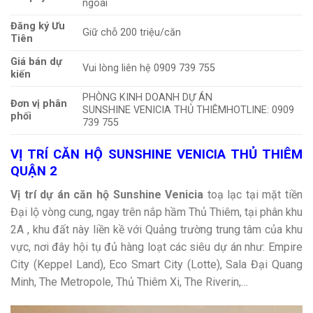
ngoài
Đăng ký Ưu
Giữ chỗ 200 triệu/căn
Tiên
Giá bán dự
Vui lòng liên hệ 0909 739 755
kiến
PHÒNG KINH DOANH DỰ ÁN
Đơn vị phân
SUNSHINE VENICIA THỦ THIÊMHOTLINE: 0909
phối
739 755
VỊ TRÍ CĂN HỘ SUNSHINE VENICIA THỦ THIÊM
QUẬN 2
Vị trí dự án căn hộ Sunshine Venicia
toạ lạc tại mặt tiền
Đại lộ vòng cung, ngay trên nắp hầm Thủ Thiêm, tại phân khu
2A , khu đất này liền kề với Quảng trường trung tâm của khu
vực, nơi đây hội tụ đủ hàng loạt các siêu dự án như: Empire
City (Keppel Land), Eco Smart City (Lotte), Sala Đại Quang
Minh, The Metropole, Thủ Thiêm Xi, The Riverin,…