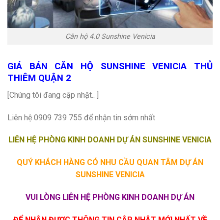
Căn hộ 4.0 Sunshine Venicia
GIÁ BÁN CĂN HỘ SUNSHINE VENICIA THỦ
THIÊM QUẬN 2
[Chúng tôi đang cập nhật.. ]
Liên hệ 0909 739 755 để nhận tin sớm nhất
LIÊN HỆ PHÒNG KINH DOANH DỰ ÁN SUNSHINE VENICIA
QUÝ KHÁCH HÀNG CÓ NHU CẦU QUAN TÂM DỰ ÁN
SUNSHINE VENICIA
VUI LÒNG LIÊN HỆ PHÒNG KINH DOANH DỰ ÁN
ĐỂ NHẬN ĐƯỢC THÔNG TIN CẬP NHẬT MỚI NHẤT VỀ