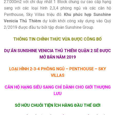
27.000m2 với chỉ duy nhất 1 Block chung cư cao cấp hạng
sang với các loại hình 2,3,4 phòng ngủ và các căn hộ
Penthouse, Sky Villas triệu đô.
Khu phức hợp Sunshine
Venicia Thủ Thiêm
dự kiến khởi công xây dựng vào Quý
2/2019 được đầu tư bởi tập đoàn Sunshine Group.
THÔNG TIN CHÍNH THỨC VỪA ĐƯỢC CÔNG BỐ
DỰ ÁN SUNSHINE VENICIA THỦ THIÊM QUẬN 2 SẼ ĐƯỢC
MỞ BÁN NĂM 2019
LOẠI HÌNH 2-3-4 PHÒNG NGỦ – PENTHOUSE – SKY
VILLAS
CĂN HỘ HẠNG SIÊU SANG CHỈ DÀNH CHO GIỚI THƯỢNG
LƯU
SỞ HỮU CHUỖI TIỆN ÍCH HÀNG ĐẦU THẾ GIỚI