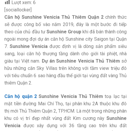
Lượt xem:
6
[sociallocker]
Căn hộ Sunshine Venicia Thủ Thiêm Quận 2
chính thức
sẽ được công bố vào năm 2019, đây là một bước đi tiếp
theo của chủ đầu tư
Sunshine Group
khi đã bán thành công
ngoài mong đợi dự án căn hộ Sunshine city Saigon tại Quận
7.
Sunshine Venicia
được định vị là dòng sản phẩm siêu
sang, loại căn hộ thượng tầng dành cho giới tài phiệt, nhà
giàu tại Việt nam.
Dự án Sunshine Venicia Thủ Thiêm
sở
hữu những căn Sky Villas trên không với tầm view triệu đô
với tiêu chuẩn 6 sao hàng đầu thế giới tại vùng đất vàng Thủ
thiêm Quận 2.
Căn hộ quận 2
Sunshine Venicia Thủ Thiêm
toạ lạc tại
mặt tiền đường Mai Chí Thọ, tại phân khu 2A thuộc khu đô
thị mới Thủ Thiêm Quận 2, TP.HCM. Là một trong những phân
khu có vị trí đẹp nhất vùng đất Kim cương này
Sunshine
Venicia
được xây dựng với 36 tầng cao trên khu đất