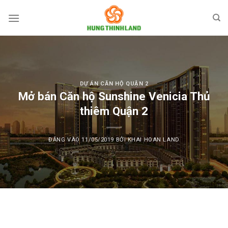
Bỏ
qua
nội
dung
DỰ ÁN CĂN HỘ QUẬN 2
Mở bán Căn hộ Sunshine Venicia Thủ
thiêm Quận 2
ĐĂNG VÀO
11/05/2019
BỞI
KHAI HOAN LAND