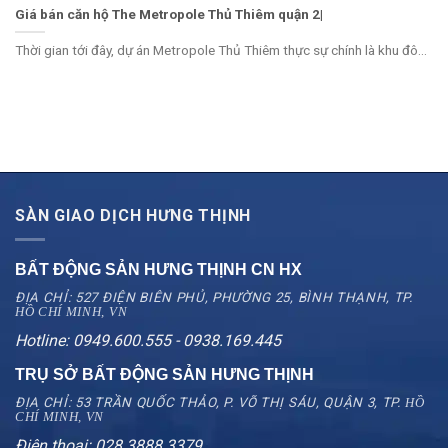
Giá bán căn hộ The Metropole Thủ Thiêm quận 2|
Thời gian tới đây, dự án Metropole Thủ Thiêm thực sự chính là khu đô...
SÀN GIAO DỊCH HƯNG THỊNH
BẤT ĐỘNG SẢN HƯNG THỊNH CN
HX
ĐỊA CHỈ: 527 ĐIỆN BIÊN PHỦ, PHƯỜNG 25, BÌNH THẠNH, TP.
HỒ CHÍ MINH, VN
Hotline: 0949.600.555 - 0938.169.445
TRỤ SỞ BẤT ĐỘNG SẢN HƯNG THỊNH
ĐỊA CHỈ: 53 TRẦN QUỐC THẢO, P. VÕ THỊ SÁU, QUẬN 3, TP.
HỒ
CHÍ MINH, VN
Điện thoại: 028.3888.3379