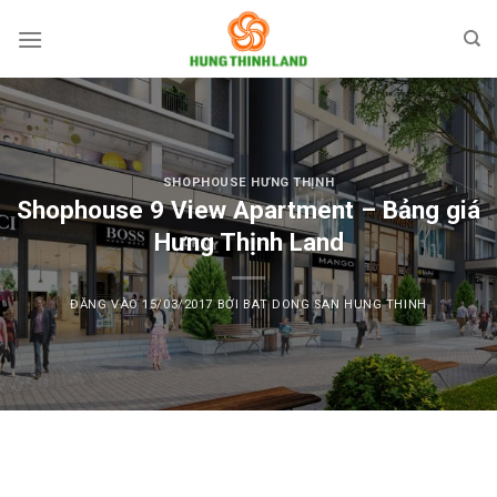
Bỏ
qua
nội
dung
SHOPHOUSE HƯNG THỊNH
Shophouse 9 View Apartment – Bảng giá
Hưng Thịnh Land
ĐĂNG VÀO
15/03/2017
BỞI
BAT DONG SAN HUNG THINH