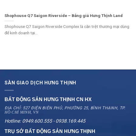
Shophouse Q7 Saigon Riverside – Bảng giá Hưng Thịnh Land
Shophouse Q7 Saigon Riverside Complex là căn trệt thương mại dùng
để kinh doanh tại...
SÀN GIAO DỊCH HƯNG THỊNH
BẤT ĐỘNG SẢN HƯNG THỊNH CN
HX
ĐỊA CHỈ: 527 ĐIỆN BIÊN PHỦ, PHƯỜNG 25, BÌNH THẠNH, TP.
HỒ CHÍ MINH, VN
Hotline: 0949.600.555 - 0938.169.445
TRỤ SỞ BẤT ĐỘNG SẢN HƯNG THỊNH