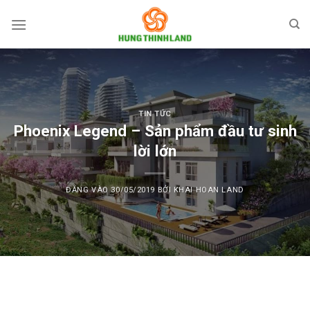
Bỏ
qua
nội
dung
TIN TỨC
Phoenix Legend – Sản phẩm đầu tư sinh
lời lớn
ĐĂNG VÀO
30/05/2019
BỞI
KHAI HOAN LAND