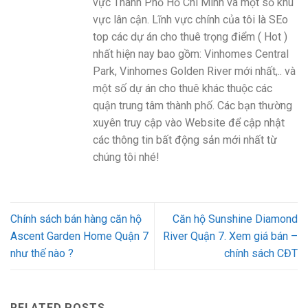
vực Thành Phố Hồ Chí Minh và một số khu
vực lân cận. Lĩnh vực chính của tôi là SEo
top các dự án cho thuê trọng điểm ( Hot )
nhất hiện nay bao gồm: Vinhomes Central
Park, Vinhomes Golden River mới nhất,.. và
một số dự án cho thuê khác thuộc các
quận trung tâm thành phố. Các bạn thường
xuyên truy cập vào Website để cập nhật
các thông tin bất động sản mới nhất từ
chúng tôi nhé!
Chính sách bán hàng căn hộ
Căn hộ Sunshine Diamond
Ascent Garden Home Quận 7
River Quận 7. Xem giá bán –
như thế nào ?
chính sách CĐT
RELATED POSTS