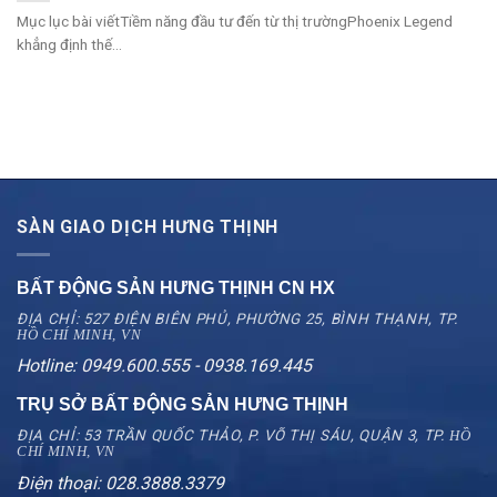
Mục lục bài viếtTiềm năng đầu tư đến từ thị trườngPhoenix Legend
khẳng định thế...
SÀN GIAO DỊCH HƯNG THỊNH
BẤT ĐỘNG SẢN HƯNG THỊNH CN
HX
ĐỊA CHỈ: 527 ĐIỆN BIÊN PHỦ, PHƯỜNG 25, BÌNH THẠNH, TP.
HỒ CHÍ MINH, VN
Hotline: 0949.600.555 - 0938.169.445
TRỤ SỞ BẤT ĐỘNG SẢN HƯNG THỊNH
ĐỊA CHỈ: 53 TRẦN QUỐC THẢO, P. VÕ THỊ SÁU, QUẬN 3, TP.
HỒ
CHÍ MINH, VN
Điện thoại: 028.3888.3379