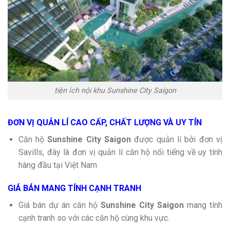
tiện ích nội khu Sunshine City Saigon
ĐƠN VỊ QUẢN LÍ CAO CẤP, CHẤT LƯỢNG VÀ UY TÍN
Căn hộ
Sunshine City Saigon
được quản lí bởi đơn vị
Savills, đây là đơn vị quản lí căn hộ nổi tiếng về uy tính
hàng đầu tại Việt Nam
GIÁ BÁN MANG TÍNH CẠNH TRANH
Giá bán dự án căn hộ
Sunshine City Saigon
mang tính
cạnh tranh so với các căn hộ cùng khu vực.