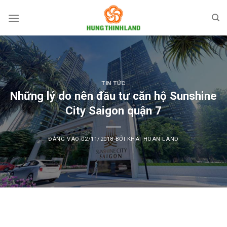
Bỏ
qua
nội
dung
TIN TỨC
Những lý do nên đầu tư căn hộ Sunshine
City Saigon quận 7
ĐĂNG VÀO
02/11/2018
BỞI
KHAI HOAN LAND