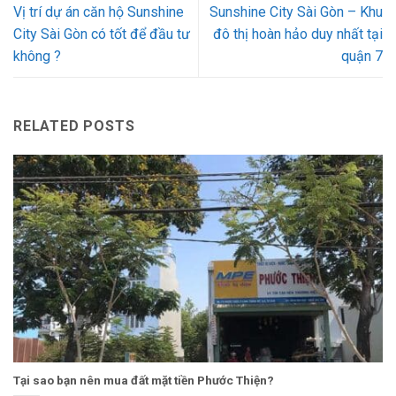
Vị trí dự án căn hộ Sunshine
Sunshine City Sài Gòn – Khu
City Sài Gòn có tốt để đầu tư
đô thị hoàn hảo duy nhất tại
không ?
quận 7
RELATED POSTS
Tại sao bạn nên mua đất mặt tiền Phước Thiện?