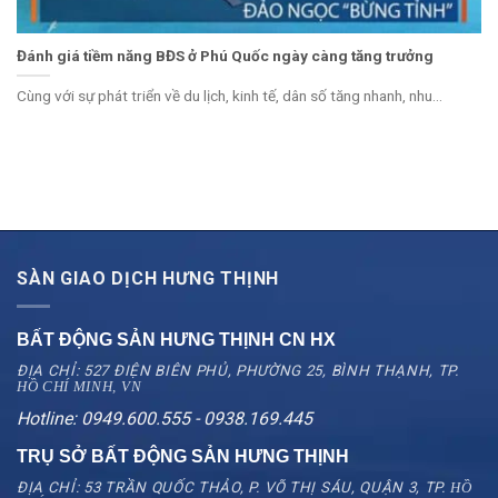
Đánh giá tiềm năng BĐS ở Phú Quốc ngày càng tăng trưởng
Cùng với sự phát triển về du lịch, kinh tế, dân số tăng nhanh, nhu...
SÀN GIAO DỊCH HƯNG THỊNH
BẤT ĐỘNG SẢN HƯNG THỊNH CN
HX
ĐỊA CHỈ: 527 ĐIỆN BIÊN PHỦ, PHƯỜNG 25, BÌNH THẠNH, TP.
HỒ CHÍ MINH, VN
Hotline: 0949.600.555 - 0938.169.445
TRỤ SỞ BẤT ĐỘNG SẢN HƯNG THỊNH
ĐỊA CHỈ: 53 TRẦN QUỐC THẢO, P. VÕ THỊ SÁU, QUẬN 3, TP.
HỒ