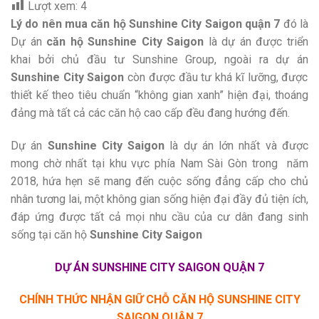
Lượt xem:
4
Lý do nên mua căn hộ Sunshine City Saigon quận 7
đó là
Dự án
căn hộ Sunshine City Saigon
là dự án được triển
khai bởi chủ đầu tư Sunshine Group, ngoài ra dự án
Sunshine City Saigon
còn được đầu tư khá kĩ lưỡng, được
thiết kế theo tiêu chuẩn “không gian xanh” hiện đại, thoáng
đảng mà tất cả các căn hộ cao cấp đều đang hướng đến.
Dự án
Sunshine City Saigon
là dự án lớn nhất và được
mong chờ nhất tại khu vực phía Nam Sài Gòn trong năm
2018, hứa hẹn sẽ mang đến cuộc sống đẳng cấp cho chủ
nhân tương lai, một không gian sống hiện đại đầy đủ tiện ích,
đáp ứng được tất cả mọi nhu cầu của cư dân đang sinh
sống tại căn hộ
Sunshine City Saigon
DỰ ÁN SUNSHINE CITY SAIGON QUẬN 7
CHÍNH THỨC NHẬN GIỮ CHỖ CĂN HỘ SUNSHINE CITY
SAIGON QUẬN 7