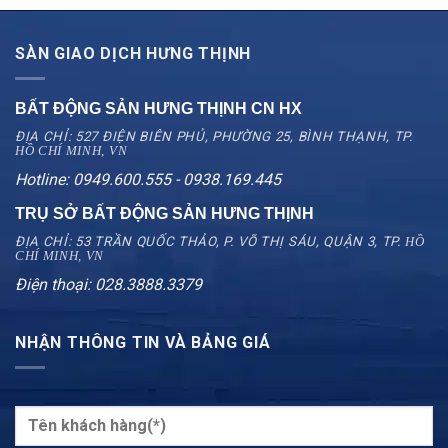
SÀN GIAO DỊCH HƯNG THỊNH
BẤT ĐỘNG SẢN HƯNG THỊNH CN
HX
ĐỊA CHỈ: 527 ĐIỆN BIÊN PHỦ, PHƯỜNG 25, BÌNH THẠNH, TP.
HỒ CHÍ MINH, VN
Hotline: 0949.600.555 - 0938.169.445
TRỤ SỞ BẤT ĐỘNG SẢN HƯNG THỊNH
ĐỊA CHỈ: 53 TRẦN QUỐC THẢO, P. VÕ THỊ SÁU, QUẬN 3, TP.
HỒ
CHÍ MINH, VN
Điện thoại: 028.3888.3379
NHẬN THÔNG TIN VÀ BẢNG GIÁ