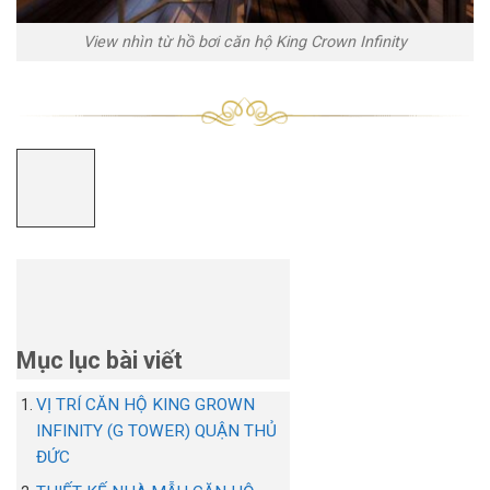
View nhìn từ hồ bơi căn hộ King Crown Infinity
Mục lục bài viết
VỊ TRÍ CĂN HỘ KING GROWN
INFINITY (G TOWER) QUẬN THỦ
ĐỨC