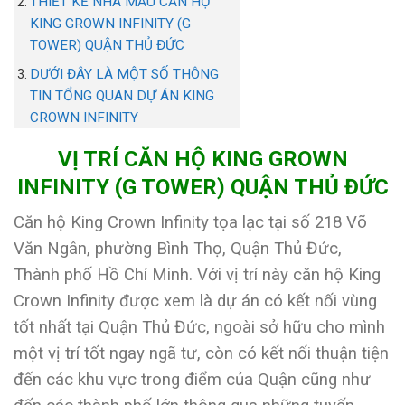
THIẾT KẾ NHÀ MẪU CĂN HỘ
KING GROWN INFINITY (G
TOWER) QUẬN THỦ ĐỨC
DƯỚI ĐÂY LÀ MỘT SỐ THÔNG
TIN TỔNG QUAN DỰ ÁN KING
CROWN INFINITY
VỊ TRÍ CĂN HỘ KING GROWN
INFINITY (G TOWER) QUẬN THỦ ĐỨC
Căn hộ King Crown Infinity tọa lạc tại số 218 Võ
Văn Ngân, phường Bình Thọ, Quận Thủ Đức,
Thành phố Hồ Chí Minh. Với vị trí này căn hộ King
Crown Infinity được xem là dự án có kết nối vùng
tốt nhất tại Quận Thủ Đức, ngoài sở hữu cho mình
một vị trí tốt ngay ngã tư, còn có kết nối thuận tiện
đến các khu vực trong điểm của Quận cũng như