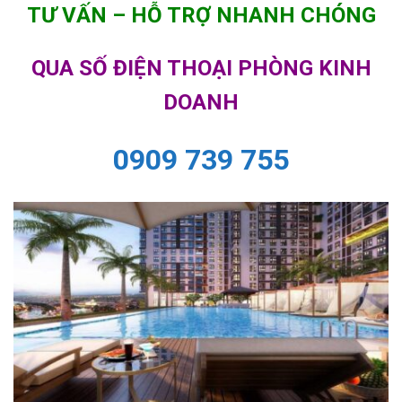
TƯ VẤN – HỖ TRỢ NHANH CHÓNG
QUA SỐ ĐIỆN THOẠI PHÒNG KINH
DOANH
0909 739 755