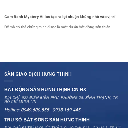
Cam Ranh Mystery Villas tạo ra lợi nhuận khủng nhờ vào vị trí
Để mà có thể chứng minh được là một dự án bất động sản thiên...
SÀN GIAO DỊCH HƯNG THỊNH
BẤT ĐỘNG SẢN HƯNG THỊNH CN
HX
ĐỊA CHỈ: 527 ĐIỆN BIÊN PHỦ, PHƯỜNG 25, BÌNH THẠNH, TP.
HỒ CHÍ MINH, VN
Hotline: 0949.600.555 - 0938.169.445
TRỤ SỞ BẤT ĐỘNG SẢN HƯNG THỊNH
ĐỊA CHỈ: 53 TRẦN QUỐC THẢO, P. VÕ THỊ SÁU, QUẬN 3, TP.
HỒ