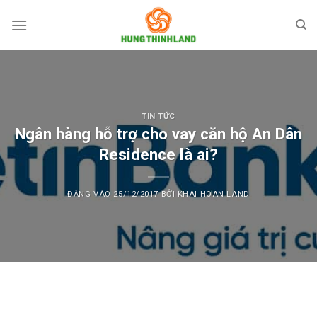
Bỏ
qua
nội
dung
TIN TỨC
Ngân hàng hỗ trợ cho vay căn hộ An Dân
Residence là ai?
ĐĂNG VÀO
25/12/2017
BỞI
KHAI HOAN LAND