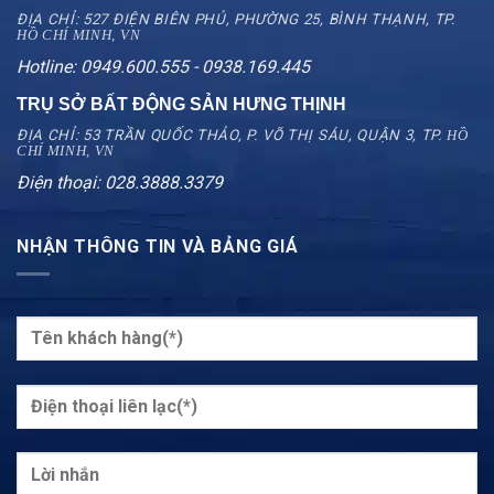
ĐỊA CHỈ: 527 ĐIỆN BIÊN PHỦ, PHƯỜNG 25, BÌNH THẠNH, TP.
HỒ CHÍ MINH, VN
Hotline: 0949.600.555 - 0938.169.445
TRỤ SỞ BẤT ĐỘNG SẢN HƯNG THỊNH
ĐỊA CHỈ: 53 TRẦN QUỐC THẢO, P. VÕ THỊ SÁU, QUẬN 3, TP.
HỒ
CHÍ MINH, VN
Điện thoại: 028.3888.3379
NHẬN THÔNG TIN VÀ BẢNG GIÁ