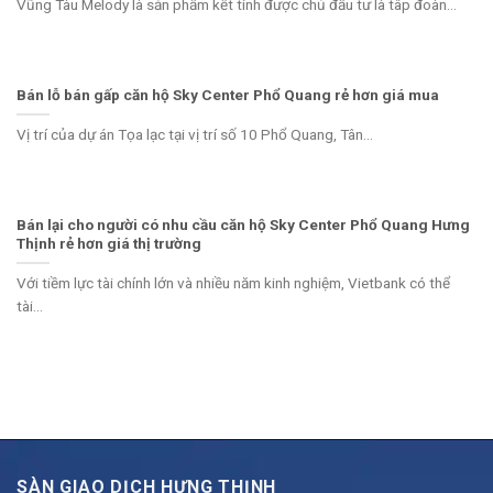
Vũng Tàu Melody là sản phẩm kết tinh được chủ đầu tư là tâp đoàn...
Bán lỗ bán gấp căn hộ Sky Center Phổ Quang rẻ hơn giá mua
Vị trí của dự án Tọa lạc tại vị trí số 10 Phổ Quang, Tân...
Bán lại cho người có nhu cầu căn hộ Sky Center Phổ Quang Hưng
Thịnh rẻ hơn giá thị trường
Với tiềm lực tài chính lớn và nhiều năm kinh nghiệm, Vietbank có thể
tài...
SÀN GIAO DỊCH HƯNG THỊNH