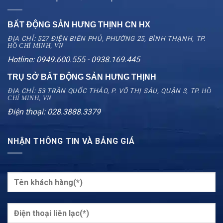
BẤT ĐỘNG SẢN HƯNG THỊNH CN
HX
ĐỊA CHỈ: 527 ĐIỆN BIÊN PHỦ, PHƯỜNG 25, BÌNH THẠNH, TP.
HỒ CHÍ MINH, VN
Hotline: 0949.600.555 - 0938.169.445
TRỤ SỞ BẤT ĐỘNG SẢN HƯNG THỊNH
ĐỊA CHỈ: 53 TRẦN QUỐC THẢO, P. VÕ THỊ SÁU, QUẬN 3, TP.
HỒ
CHÍ MINH, VN
Điện thoại: 028.3888.3379
NHẬN THÔNG TIN VÀ BẢNG GIÁ