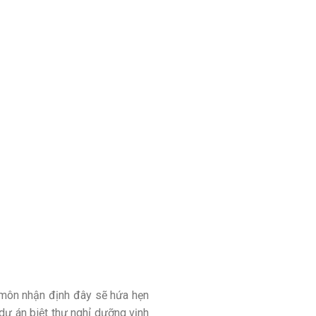
 môn nhận định đây sẽ hứa hẹn
, dự án biệt thự nghỉ dưỡng vịnh