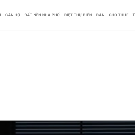
Ủ
CĂN HỘ
ĐẤT NỀN NHÀ PHỐ
BIỆT THỰ BIỂN
BÁN
CHO THUÊ
T