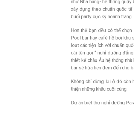
như Nhà hàng- hệ thống quầy ba
xây dựng theo chuẩn quốc tế 5
buổi party cực kỳ hoành tráng.
Hơn thế bạn đều có thể chọn
Pool bar hay café hồ bơi khu 
loạt các tiện ích với chuẩn q
cái tên gọi “ nghỉ dưỡng đẳn
thiết kế châu Âu hệ thống nhà
bar sẽ hứa hẹn đem đến cho bạ
Không chỉ dừng lại ở đó còn h
thiện những khâu cuối cùng.
Dự án biệt thự nghỉ dưỡng Par