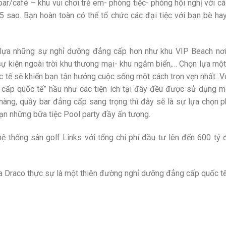
r/café – khu vui chơi trẻ em- phòng tiệc- phòng hội nghị với cá
 sao. Bạn hoàn toàn có thể tổ chức các đại tiệc với bạn bè ha
 lựa những sự nghỉ dưỡng đẳng cấp hơn như khu VIP Beach nơi
sự kiện ngoài trời khu thương mại- khu ngắm biển,… Chọn lựa m
uốc tế sẽ khiến bạn tận hưởng cuộc sống một cách trọn vẹn nhất. 
g cấp quốc tế” hầu như các tiện ích tại đây đều được sử dụng 
 hàng, quầy bar đẳng cấp sang trọng thì đây sẽ là sự lựa chọn 
n những bữa tiệc Pool party đầy ấn tượng.
ệ thống sân golf Links với tổng chi phí đầu tư lên đến 600 tỷ
a Draco thực sự là một thiên đường nghỉ dưỡng đẳng cấp quốc tế