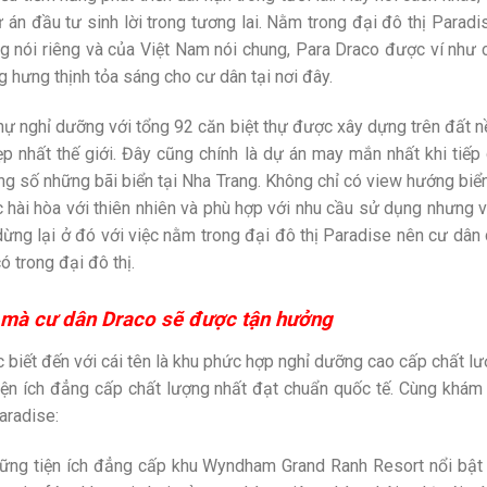
án đầu tư sinh lời trong tương lai. Nằm trong đại đô thị Parad
ng nói riêng và của Việt Nam nói chung, Para Draco được ví như
 hưng thịnh tỏa sáng cho cư dân tại nơi đây.
thự nghỉ dưỡng với tổng 92 căn biệt thự được xây dựng trên đất n
ẹp nhất thế giới. Đây cũng chính là dự án may mắn nhất khi tiếp
ong số những bãi biển tại Nha Trang. Không chỉ có view hướng bi
úc hài hòa với thiên nhiên và phù hợp với nhu cầu sử dụng nhưng
ừng lại ở đó với việc nằm trong đại đô thị Paradise nên cư dâ
ó trong đại đô thị.
 mà cư dân Draco sẽ được tận hưởng
biết đến với cái tên là khu phức hợp nghỉ dưỡng cao cấp chất lư
tiện ích đẳng cấp chất lượng nhất đạt chuẩn quốc tế. Cùng khám
aradise:
ững tiện ích đẳng cấp khu Wyndham Grand Ranh Resort nổi bật l