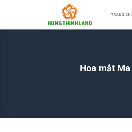
Bỏ
qua
TRANG CH
nội
dung
Hoa mắt Ma 