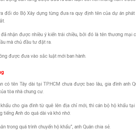
ửa đổi do Bộ Xây dựng từng đưa ra quy định tên của dự án phát 
ắt.
đã nhận được nhiều ý kiến trái chiều, bởi đó là tên thương mại 
cầu mà chủ đầu tư đặt ra.
hông được đưa vào sắc luật mới ban hành.
ng
n có tên Tây dài tại TP.HCM chưa được bao lâu, gia đình anh 
của tòa nhà chung cư.
 khẩu cho gia đình từ quê lên địa chỉ mới, thì cán bộ hộ khẩu t
g tiếng Anh do quá dài và khó nhớ.
hăn trong quá trình chuyển hộ khẩu”, anh Quân chia sẻ.