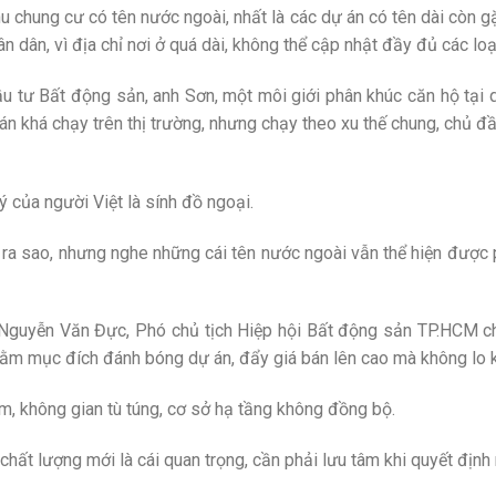
u chung cư có tên nước ngoài, nhất là các dự án có tên dài còn gặp
 dân, vì địa chỉ nơi ở quá dài, không thể cập nhật đầy đủ các loại
u tư Bất động sản, anh Sơn, một môi giới phân khúc căn hộ tại
án khá chạy trên thị trường, nhưng chạy theo xu thế chung, chủ đ
ý của người Việt là sính đồ ngoại.
 ra sao, nhưng nghe những cái tên nước ngoài vẫn thể hiện được
 Nguyễn Văn Đực, Phó chủ tịch Hiệp hội Bất động sản TP.HCM cho
hằm mục đích đánh bóng dự án, đẩy giá bán lên cao mà không lo 
ém, không gian tù túng, cơ sở hạ tầng không đồng bộ.
 chất lượng mới là cái quan trọng, cần phải lưu tâm khi quyết định