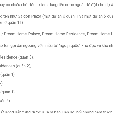
n nay có nhiều chủ đầu tư lạm dụng tên nước ngoài để đặt cho dự 
ng tên như Saigon Plaza (một dự án ở quận 1 và một dự án ở qu
n ở quận 11).
 như Dream Home Palace, Dream Home Residence, Dream Home L
ó tên gọi dài ngoằng với nhiều từ “ngoại quốc” khó đọc và khó nh
Residence (quận 3),
idences (quận 2),
(quận 1),
),
(quận 1),
uận 2)…
bất động sản từng được đưa ra bàn luận sôi nổi những năm trước 