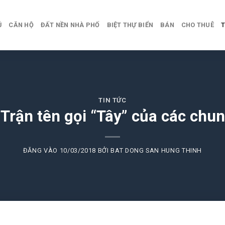
Ủ
CĂN HỘ
ĐẤT NỀN NHÀ PHỐ
BIỆT THỰ BIỂN
BÁN
CHO THUÊ
T
TIN TỨC
Trận tên gọi “Tây” của các chun
ĐĂNG VÀO
10/03/2018
BỞI
BAT DONG SAN HUNG THINH