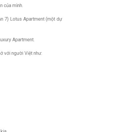
án của mình.
ận 7) Lotus Apartment (một dự
uxury Apartment.
ớ với người Việt như:
kia.