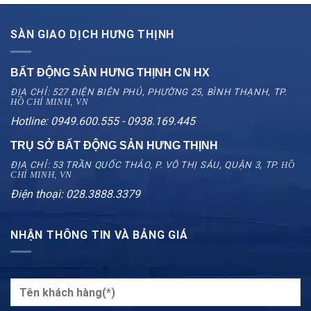
SÀN GIAO DỊCH HƯNG THỊNH
BẤT ĐỘNG SẢN HƯNG THỊNH CN
HX
ĐỊA CHỈ: 527 ĐIỆN BIÊN PHỦ, PHƯỜNG 25, BÌNH THẠNH, TP.
HỒ CHÍ MINH, VN
Hotline: 0949.600.555 - 0938.169.445
TRỤ SỞ BẤT ĐỘNG SẢN HƯNG THỊNH
ĐỊA CHỈ: 53 TRẦN QUỐC THẢO, P. VÕ THỊ SÁU, QUẬN 3, TP.
HỒ
CHÍ MINH, VN
Điện thoại: 028.3888.3379
NHẬN THÔNG TIN VÀ BẢNG GIÁ