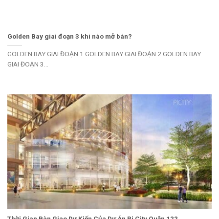
Golden Bay giai đoạn 3 khi nào mở bán?
GOLDEN BAY GIAI ĐOẠN 1 GOLDEN BAY GIAI ĐOẠN 2 GOLDEN BAY
GIAI ĐOẠN 3...
Thời Gian Bàn Giao Dự Kiến Của Dự Án Pi City Quận 12?