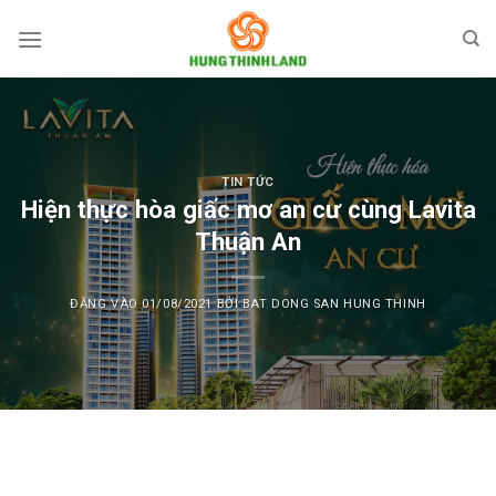
Bỏ
qua
nội
dung
TIN TỨC
Hiện thực hòa giấc mơ an cư cùng Lavita
Thuận An
ĐĂNG VÀO
01/08/2021
BỞI
BAT DONG SAN HUNG THINH