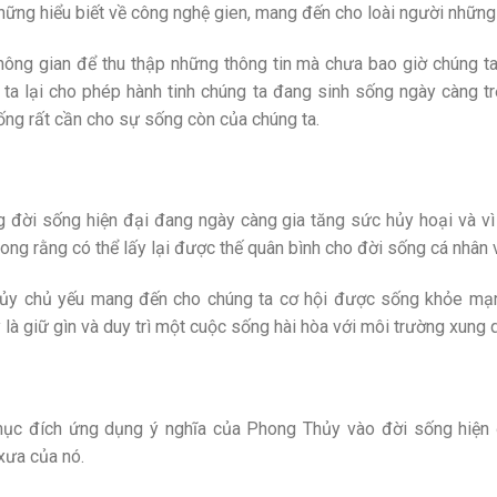
 những hiểu biết về công nghệ gien, mang đến cho loài người nhữn
hông gian để thu thập những thông tin mà chưa bao giờ chúng t
 ta lại cho phép hành tinh chúng ta đang sinh sống ngày càng 
sống rất cần cho sự sống còn của chúng ta.
g đời sống hiện đại đang ngày càng gia tăng sức hủy hoại và vì
ong rằng có thể lấy lại được thế quân bình cho đời sống cá nhân 
hủy chủ yếu mang đến cho chúng ta cơ hội được sống khỏe mạnh
à giữ gìn và duy trì một cuộc sống hài hòa với môi trường xung q
ục đích ứng dụng ý nghĩa của Phong Thủy vào đời sống hiện 
xưa của nó.