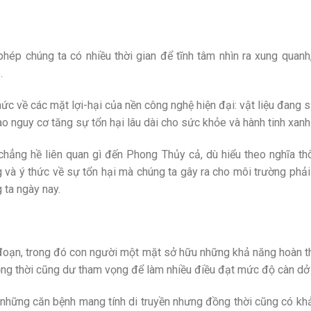
hép chúng ta có nhiều thời gian để tĩnh tâm nhìn ra xung quan
.
c về các mặt lợi-hại của nền công nghệ hiện đại: vật liệu đang 
 nguy cơ tăng sự tổn hại lâu dài cho sức khỏe và hành tinh xanh 
hẳng hề liên quan gì đến Phong Thủy cả, dù hiểu theo nghĩa thô
và ý thức về sự tổn hại mà chúng ta gây ra cho môi trường phải
 ta ngày nay.
 đoạn, trong đó con người một mặt sở hữu những khả năng hoàn 
đồng thời cũng dư tham vọng để làm nhiều điều đạt mức độ càn dở 
 những căn bệnh mang tính di truyền nhưng đồng thời cũng có k