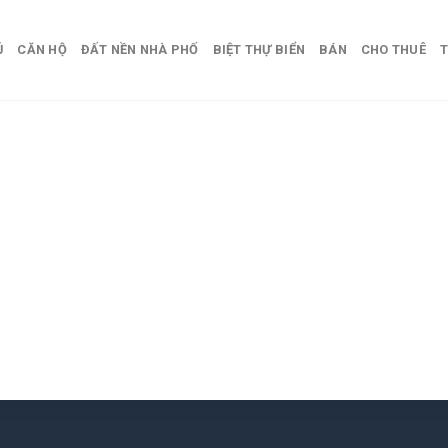
Ủ
CĂN HỘ
ĐẤT NỀN NHÀ PHỐ
BIỆT THỰ BIỂN
BÁN
CHO THUÊ
T