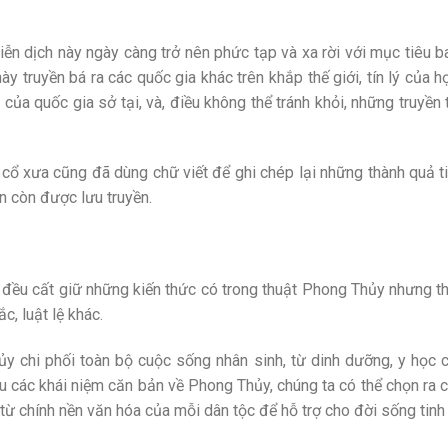
diễn dịch này ngày càng trở nên phức tạp và xa rời với mục tiêu 
ày truyền bá ra các quốc gia khác trên khắp thế giới, tín lý của 
của quốc gia sở tại, và, điều không thể tránh khỏi, những truyền
cổ xưa cũng đã dùng chữ viết để ghi chép lại những thành quả t
 còn được lưu truyền.
ội đều cất giữ những kiến thức có trong thuật Phong Thủy nhưng t
c, luật lệ khác.
y chi phối toàn bộ cuộc sống nhân sinh, từ dinh dưỡng, y học 
u các khái niệm căn bản về Phong Thủy, chúng ta có thể chọn ra c
từ chính nền văn hóa của mỗi dân tộc để hỗ trợ cho đời sống tinh