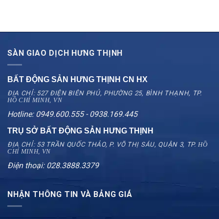
SÀN GIAO DỊCH HƯNG THỊNH
BẤT ĐỘNG SẢN HƯNG THỊNH CN
HX
ĐỊA CHỈ: 527 ĐIỆN BIÊN PHỦ, PHƯỜNG 25, BÌNH THẠNH, TP.
HỒ CHÍ MINH, VN
Hotline: 0949.600.555 - 0938.169.445
TRỤ SỞ BẤT ĐỘNG SẢN HƯNG THỊNH
ĐỊA CHỈ: 53 TRẦN QUỐC THẢO, P. VÕ THỊ SÁU, QUẬN 3, TP.
HỒ
CHÍ MINH, VN
Điện thoại: 028.3888.3379
NHẬN THÔNG TIN VÀ BẢNG GIÁ