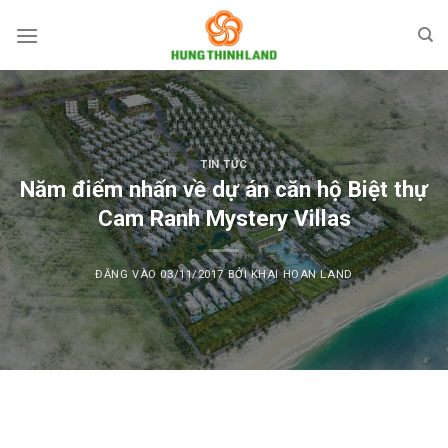
Bỏ
qua
nội
dung
TIN TỨC
Năm điểm nhấn về dự án căn hộ Biệt thự
Cam Ranh Mystery Villas
ĐĂNG VÀO
03/11/2017
BỞI
KHAI HOAN LAND